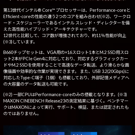
第13世代インテル® Core™ プロセッサーは、Performance-coreと
Efficient-coreの性能の違う2つのコアを組み合わせ(※2)、ワークロ
ード・スケジューラーであるインテル スレッド・ディレクターを備
えた高性能ハイブリッド・アーキテクチャーです。
12世代と比較して、コア数が増強されており、約11％性能が向上
(※3)しています。
B660チップセットは、VGA用の×16スロット1本とM.2 SSD用スロ
ット2本がPCIe Gen4に対応しており、対応するグラフィックカー
ドやM.2 SSDを使用することで高速なデータ転送、より滑らかな画
像描画や効率的な作業が実現できます。 また、USB 3.2(20Gbps)に
対応したType-C端子（1個）も搭載しており、外部記憶メディアへ
の大容量のデータ転送も可能です。
(※2) 一部CPUはPerformance-coreのみの搭載となります。(※3)
MAXON CINEBENCH Release23の測定結果に基づく。ベンチマー
クはMAXONによって実行、サポート、検証、または認定されたも
のではありません。