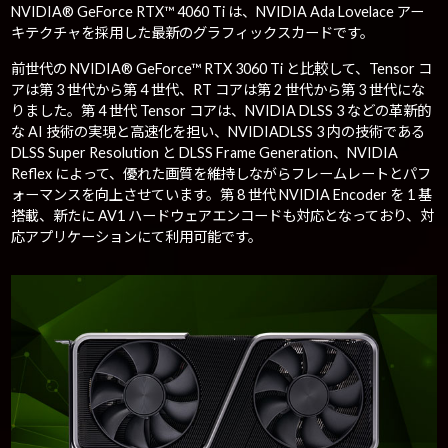
NVIDIA® GeForce RTX™ 4060 Ti は、NVIDIA Ada Lovelace アー
キテクチャを採用した最新のグラフィックスカードです。
前世代の NVIDIA® GeForce™ RTX 3060 Ti と比較して、Tensor コ
アは第 3 世代から第 4 世代、RT コアは第 2 世代から第 3 世代にな
りました。第 4 世代 Tensor コアは、NVIDIA DLSS 3 などの革新的
な AI 技術の実現と高速化を担い、NVIDIADLSS 3 内の技術である
DLSS Super Resolution と DLSS Frame Generation、NVIDIA
Reflex によって、優れた画質を維持しながらフレームレートとパフ
ォーマンスを向上させています。第 8 世代 NVIDIA Encoder を 1 基
搭載、新たに AV1 ハードウェアエンコードも対応となっており、対
応アプリケーションにて利用可能です。