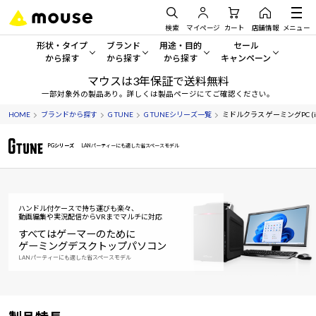
検索
マイページ
カート
店舗情報
メニュー
形状・タイプ
ブランド
用途・目的
セール
から探す
から探す
から探す
キャンペーン
マウスは3年保証で送料無料
形状・タイプから探す をすべてみる
mouse
一般向けパソコン
セール・キャンペーン
一部対象外の製品あり。詳しくは製品ページにてご確認ください。
HOME
ブランドから探す
G TUNE
G TUNEシリーズ一覧
ミドルクラス ゲーミングPC (intel
デスクトップPC
G TUNE
ゲーミングPC・ゲーム向けパソコン
期間限定セール
人気モデルが期間限定・お買
PGシリーズ
LANパーティーにも適した省スペースモデル
ノートPC
NEXTGEAR
クリエイティブ向け
アウトレットパソコン
すべて新品の旧モデル製品な
タブレット
DAIV
ビジネス向けパソコン
ハンドル付ケースで持ち運びも楽々、
おすすめ目玉パソコン
動画編集や実況配信からVRまでマルチに対応
サーバー
MousePro
学習向けパソコン
今イチオシのパソコンをピッ
すべてはゲーマーのために
ゲーミングデスクトップパソコン
ワークステーション
iiyama
スペック/パーツ別
LANパーティーにも適した省スペースモデル
Windows 11
|
Copilot+ PC
Windows 11
|
Copilot+ PC
ディスプレイ
AIおすすめパソコン