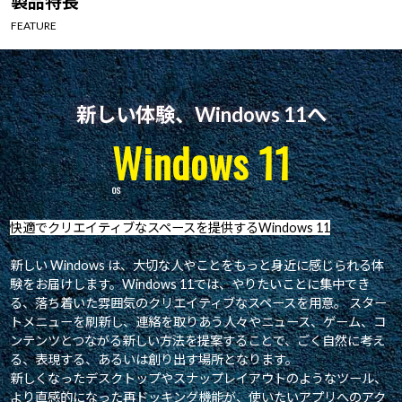
製品特長
Windows 11
|
Copilot+ PC
Windows 11
|
Copilot+ PC
FEATURE
新しい体験、Windows 11へ
Windows 11
快適でクリエイティブなスペースを提供するWindows 11
新しい Windows は、大切な人やことをもっと身近に感じられる体
験をお届けします。Windows 11では、やりたいことに集中でき
る、落ち着いた雰囲気のクリエイティブなスペースを用意。 スター
トメニューを刷新し、連絡を取りあう人々やニュース、ゲーム、コ
ンテンツとつながる新しい方法を提案することで、ごく自然に考え
る、表現する、あるいは創り出す場所となります。
新しくなったデスクトップやスナップレイアウトのようなツール、
より直感的になった再ドッキング機能が、使いたいアプリへのアク