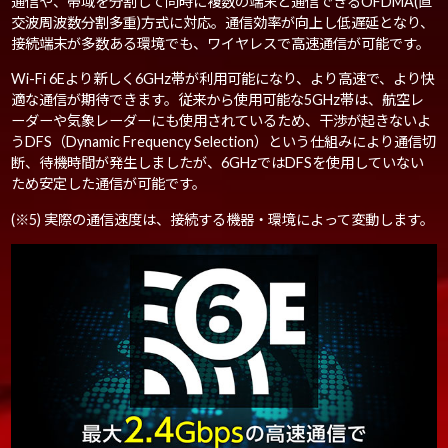
通信や、帯域を分割して同時に複数の端末と通信できるOFDMA(直
交波周波数分割多重)方式に対応。通信効率が向上し低遅延となり、
接続端末が多数ある環境でも、ワイヤレスで高速通信が可能です。
Wi-Fi 6Eより新しく6GHz帯が利用可能になり、より高速で、より快
適な通信が期待できます。従来から使用可能な5GHz帯は、航空レ
ーダーや気象レーダーにも使用されているため、干渉が起きないよ
うDFS（Dynamic Frequency Selection）という仕組みにより通信切
断、待機時間が発生しましたが、6GHzではDFSを使用していない
ため安定した通信が可能です。
(※5) 実際の通信速度は、接続する機器・環境によって変動します。