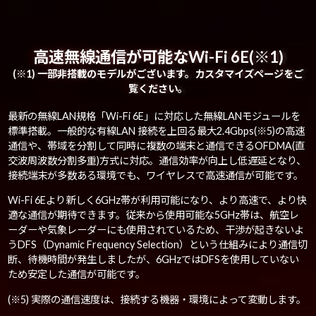
高速無線通信が可能なWi-Fi 6E(※1)
(※1) 一部非搭載のモデルがございます。カスタマイズページをご
覧ください。
最新の無線LAN規格「Wi-Fi 6E」に対応した無線LANモジュールを
標準搭載。一般的な有線LAN 接続を上回る最大2.4Gbps(※5)の高速
通信や、帯域を分割して同時に複数の端末と通信できるOFDMA(直
交波周波数分割多重)方式に対応。通信効率が向上し低遅延となり、
接続端末が多数ある環境でも、ワイヤレスで高速通信が可能です。
Wi-Fi 6Eより新しく6GHz帯が利用可能になり、より高速で、より快
適な通信が期待できます。従来から使用可能な5GHz帯は、航空レ
ーダーや気象レーダーにも使用されているため、干渉が起きないよ
うDFS（Dynamic Frequency Selection）という仕組みにより通信切
断、待機時間が発生しましたが、6GHzではDFSを使用していない
ため安定した通信が可能です。
(※5) 実際の通信速度は、接続する機器・環境によって変動します。