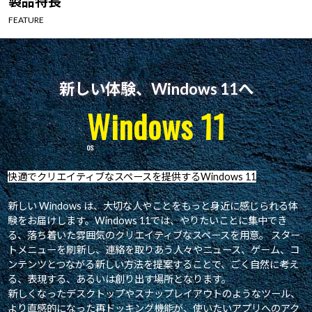
製品特長
Windows 11
|
Copilot+ PC
Windows 11
|
Copilot+ PC
FEATURE
新しい体験、Windows 11へ
Windows 11
快適でクリエイティブなスペースを提供するWindows 11
新しい Windows は、大切な人やことをもっと身近に感じられる体
験をお届けします。Windows 11では、やりたいことに集中でき
る、落ち着いた雰囲気のクリエイティブなスペースを用意。 スター
トメニューを刷新し、連絡を取りあう人々やニュース、ゲーム、コ
ンテンツとつながる新しい方法を提案することで、ごく自然に考え
る、表現する、あるいは創り出す場所となります。
新しくなったデスクトップやスナップレイアウトのようなツール、
より直感的になった再ドッキング機能が、使いたいアプリへのアク