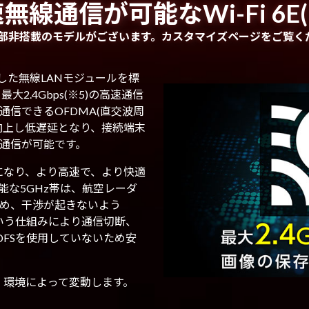
無線通信が可能なWi-Fi 6E(
) 一部非搭載のモデルがございます。カスタマイズページをご覧く
対応した無線LANモジュールを標
2.4Gbps(※5)の高速通信
信できるOFDMA(直交波周
向上し低遅延となり、接続端末
通信が可能です。
可能になり、より高速で、より快適
能な5GHz帯は、航空レーダ
め、干渉が起きないよう
tion）という仕組みにより通信切断、
DFSを使用していないため安
器・環境によって変動します。