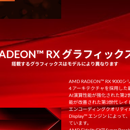
RADEON™ RX グラフィッ
搭載するグラフィックスはモデルにより異なります
AMD RADEON™ RX 90
4 アーキテクチャを採用し
AI演算性能が強化された第2
能が改善された第3世代 レイ
エンコーディングクオリティが向上
Display™ エンジン に
ています。
AMD FidelityFX™ Super 