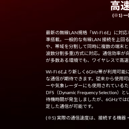
高速
(※1
最新の無線LAN規格「Wi-Fi 6E」に
準搭載。一般的な有線LAN 接続を上回る最大
や、帯域を分割して同時に複数の端末と通
波数分割多重)方式に対応。通信効率が
が多数ある環境でも、ワイヤレスで高速
Wi-Fi 6Eより新しく6GHz帯が利用
な通信が期待できます。従来から使用可
ーや気象レーダーにも使用されているた
DFS（Dynamic Frequency Selec
待機時間が発生しましたが、6GHzでは
定した通信が可能です。
(※5) 実際の通信速度は、接続する機