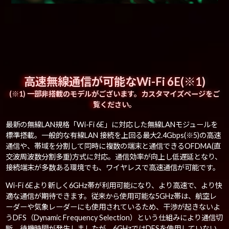
高速無線通信が可能なWi-Fi 6E(※1)
(※1) 一部非搭載のモデルがございます。カスタマイズページをご
覧ください。
最新の無線LAN規格「Wi-Fi 6E」に対応した無線LANモジュールを
標準搭載。一般的な有線LAN 接続を上回る最大2.4Gbps(※5)の高速
通信や、帯域を分割して同時に複数の端末と通信できるOFDMA(直
交波周波数分割多重)方式に対応。通信効率が向上し低遅延となり、
接続端末が多数ある環境でも、ワイヤレスで高速通信が可能です。
Wi-Fi 6Eより新しく6GHz帯が利用可能になり、より高速で、より快
適な通信が期待できます。従来から使用可能な5GHz帯は、航空レ
ーダーや気象レーダーにも使用されているため、干渉が起きないよ
うDFS（Dynamic Frequency Selection）という仕組みにより通信切
断、待機時間が発生しましたが、6GHzではDFSを使用していない