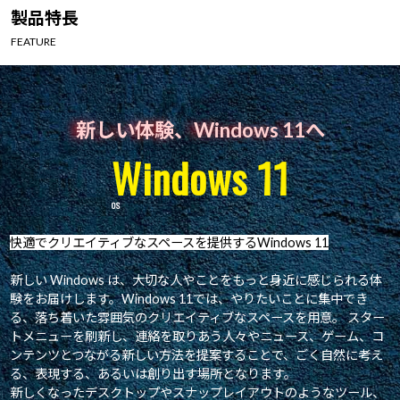
Windows 11
|
Copilot+ PC
Windows 11
|
Copilot+ PC
製品特長
FEATURE
新しい体験、Windows 11へ
Windows 11
快適でクリエイティブなスペースを提供するWindows 11
新しい Windows は、大切な人やことをもっと身近に感じられる体
験をお届けします。Windows 11では、やりたいことに集中でき
る、落ち着いた雰囲気のクリエイティブなスペースを用意。 スター
トメニューを刷新し、連絡を取りあう人々やニュース、ゲーム、コ
ンテンツとつながる新しい方法を提案することで、ごく自然に考え
る、表現する、あるいは創り出す場所となります。
新しくなったデスクトップやスナップレイアウトのようなツール、