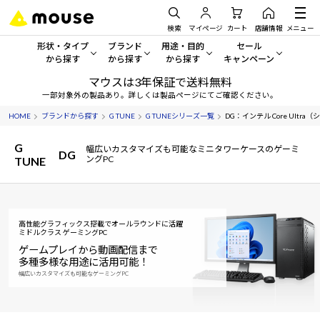
検索
マイページ
カート
店舗情報
メニュー
形状・タイプ
ブランド
用途・目的
セール
から探す
から探す
から探す
キャンペーン
マウスは3年保証で送料無料
形状・タイプから探す をすべてみる
mouse
一般向けパソコン
セール・キャンペーン
一部対象外の製品あり。詳しくは製品ページにてご確認ください。
HOME
ブランドから探す
G TUNE
G TUNEシリーズ一覧
DG：インテル Core Ultra（シリ
デスクトップPC
G TUNE
ゲーミングPC・ゲーム向けパソコン
期間限定セール
人気モデルが期間限定・お買
G
幅広いカスタマイズも可能なミニタワーケースのゲーミ
DG
ノートPC
NEXTGEAR
クリエイティブ向け
ングPC
TUNE
アウトレットパソコン
すべて新品の旧モデル製品な
タブレット
DAIV
ビジネス向けパソコン
おすすめ目玉パソコン
サーバー
MousePro
学習向けパソコン
高性能グラフィックス搭載でオールラウンドに活躍
今イチオシのパソコンをピッ
ミドルクラス ゲーミングPC
ゲームプレイから動画配信まで
ワークステーション
iiyama
スペック/パーツ別
多種多様な用途に活用可能！
Windows 11
|
Copilot+ PC
幅広いカスタマイズも可能なゲーミングPC
Windows 11
|
Copilot+ PC
ディスプレイ
AIおすすめパソコン