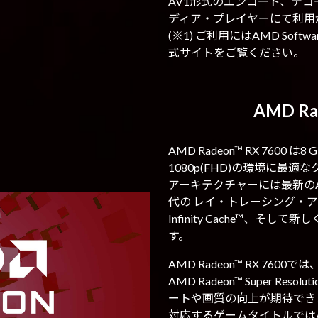
AV1形式のエンコード、デ
ディア・プレイヤーにて利用
(※1) ご利用にはAMD So
式サイトをご覧ください。
AMD Ra
AMD Radeon™ RX 7600 
1080p(FHD)の環境に最
アーキテクチャーには最新のAM
代の レイ・トレーシング・ア
Infinity Cache™、そ
す。
AMD Radeon™ RX 76
AMD Radeon™ Super R
ートや画質の向上が期待できます
対応するゲームタイトルではAMD Ra