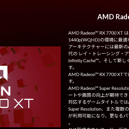
AMD Rade
AMD Radeon™ RX 7700 X
1440p(WQHD)の環境に
アーキテクチャーには最新のAM
代の レイ・トレーシング・ア
Infinity Cache™、そ
す。
AMD Radeon™ RX 77
す。
AMD Radeon™ Super R
ートや画質の向上が期待できます
対応するゲームタイトルではAMD Ra
Super Resolution、ま
が利用可能になり、更なるパフ
。