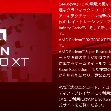
1440p(WQHD)の環境
適なグラフィックスカードで
アーキテクチャーには最新のAM
代の レイ・トレーシング・ア
Infinity Cache™、そ
す。
AMD Radeon™ RX 78
す。
AMD Radeon™ Super R
ートや画質の向上が期待できます
対応するゲームタイトルではAMD Ra
Super Resolution、ま
が利用可能になり、更なるパフ
。
AV1形式のエンコード、デ
ディア・プレイヤーにて利用
(※1) ご利用にはAMD So
式サイトをご覧ください。