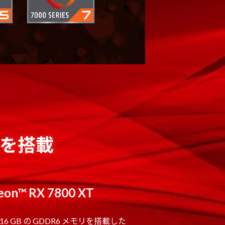
クスを搭載
on™ RX 7800 XT
T は16 GB の GDDR6 メモリを搭載した