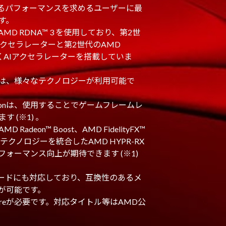
で更なるパフォーマンスを求めるユーザーに最
す。
D RDNA™ 3 を使用しており、第2世
クセラレーターと第2世代のAMD
して新しくAIアクセラレーターを搭載していま
00 XTでは、様々なテクノロジーが利用可能で
esolutionは、使用することでゲームフレームレ
 (※1) 。
deon™ Boost、AMD FidelityFX™
た複数のテクノロジーを統合したAMD HYPR-RX
ォーマンス向上が期待できます (※1)
コードにも対応しており、互換性のあるメ
が可能です。
ftwareが必要です。対応タイトル等はAMD公