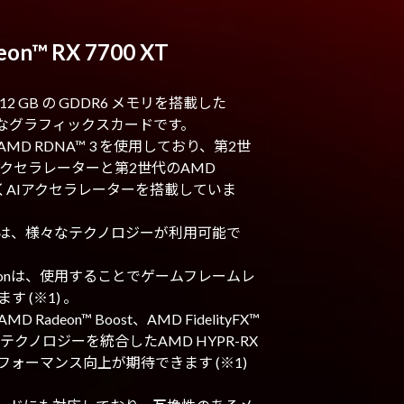
on™ RX 7700 XT
T は12 GB の GDDR6 メモリを搭載した
最適なグラフィックスカードです。
D RDNA™ 3 を使用しており、第2世
クセラレーターと第2世代のAMD
して新しくAIアクセラレーターを搭載していま
00 XTでは、様々なテクノロジーが利用可能で
esolutionは、使用することでゲームフレームレ
 (※1) 。
deon™ Boost、AMD FidelityFX™
た複数のテクノロジーを統合したAMD HYPR-RX
ォーマンス向上が期待できます (※1)