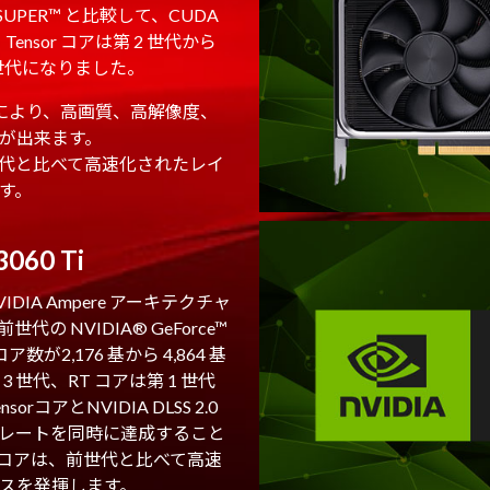
70 SUPER™ と比較して、CUDA
Tensor コアは第 2 世代から
2 世代になりました。
S 2.0により、高画質、高解像度、
が出来ます。
世代と比べて高速化されたレイ
す。
3060 Ti
、NVIDIA Ampere アーキテクチャ
 NVIDIA® GeForce™
コア数が2,176 基から 4,864 基
 3 世代、RT コアは第 1 世代
rコアとNVIDIA DLSS 2.0
レートを同時に達成すること
グコアは、前世代と比べて高速
スを発揮します。