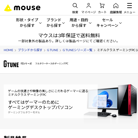
検索
マイページ
カート
店舗情報
メニュー
形状・タイプ
ブランド
用途・目的
セール
から探す
から探す
から探す
キャンペーン
マウスは3年保証で送料無料
形状・タイプから探す をすべてみる
mouse
一般向けパソコン
セール・キャンペーン
一部対象外の製品あり。詳しくは製品ページにてご確認ください。
HOME
ブランドから探す
G TUNE
G TUNEシリーズ一覧
ミドルクラス ゲーミングPC (int
デスクトップPC
G TUNE
ゲーミングPC・ゲーム向けパソコン
期間限定セール
人気モデルが期間限定・お買
FZシリーズ
フルタワーケースのゲーミングPC
ノートPC
NEXTGEAR
クリエイティブ向け
アウトレットパソコン
すべて新品の旧モデル製品な
タブレット
DAIV
ビジネス向けパソコン
ゲームの快適さや映像の美しさにこだわるゲーマーに送る
おすすめ目玉パソコン
ミドルクラス ゲーミングPC
サーバー
MousePro
学習向けパソコン
今イチオシのパソコンをピッ
すべてはゲーマーのために
ゲーミングデスクトップパソコン
ワークステーション
iiyama
スペック/パーツ別
ゲーミングフルタワーモデル
Windows 11
|
Copilot+ PC
Windows 11
|
Copilot+ PC
ディスプレイ
AIおすすめパソコン