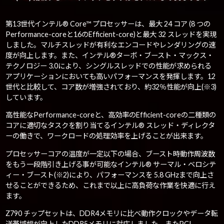
第13世代インテル® Core™ プロセッサーは、最大 24 コア (8 つの
Performance-coreと16のEfficient-core)と最大 32 スレッドを実現
しました。マルチスレッドが有利なエンコードやレンダリングの速
度が向上します。また、インテル®ターボ・ブースト・マックス・
テクノロジー 3.0により、シングルスレッドでの性能が求められる
アプリケーションにおいても高いパフォーマンスを発揮します。12
世代と比較して、コア数が増強されており、約32％性能が向上(※3)
しています。
高性能なPerformance-coreと、高効率のEfficient-coreの二種類の
コアに適切なタスクを割り当てるインテル® スレッド・ディレクタ
ーの働きで、ワークロードの処理効率を上げることが出来ます。
プロセッサーコアの温度が一定以下の場合、ブースト時動作周波数
をもう一段階引き上げる事が可能なインテル® サーマル・ベロシテ
ィー・ブースト(※2)により、パフォーマンスを 5.8 GHzまで向上さ
せることができるため、これまで以上に高負荷な作業を快適に行え
ます。
Z790 チップセットは、DDR4メモリに比べ動作クロックやデータ転
送帯域幅が向上したDDR5メモリに対応しました。またPCI