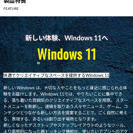
製品特長
Windows 11
|
Copilot+ PC
Windows 11
|
Copilot+ PC
FEATURE
新しい体験、Windows 11へ
Windows 11
快適でクリエイティブなスペースを提供するWindows 11
新しい Windows は、大切な人やことをもっと身近に感じられる体
験をお届けします。Windows 11では、やりたいことに集中でき
る、落ち着いた雰囲気のクリエイティブなスペースを用意。 スター
トメニューを刷新し、連絡を取りあう人々やニュース、ゲーム、コ
ンテンツとつながる新しい方法を提案することで、ごく自然に考え
る、表現する、あるいは創り出す場所となります。
新しくなったデスクトップやスナップレイアウトのようなツール、
より直感的になった再ドッキング機能が、使いたいアプリへのアク