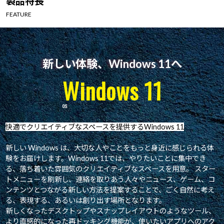
製品特長
Windows 11
|
Copilot+ PC
Windows 11
|
Copilot+ PC
FEATURE
新しい体験、Windows 11へ
Windows 11
快適でクリエイティブなスペースを提供するWindows 11
新しい Windows は、大切な人やことをもっと身近に感じられる体
験をお届けします。Windows 11では、やりたいことに集中でき
る、落ち着いた雰囲気のクリエイティブなスペースを用意。 スター
トメニューを刷新し、連絡を取りあう人々やニュース、ゲーム、コ
ンテンツとつながる新しい方法を提案することで、ごく自然に考え
る、表現する、あるいは創り出す場所となります。
新しくなったデスクトップやスナップレイアウトのようなツール、
より直感的になった再ドッキング機能が、使いたいアプリへのアク