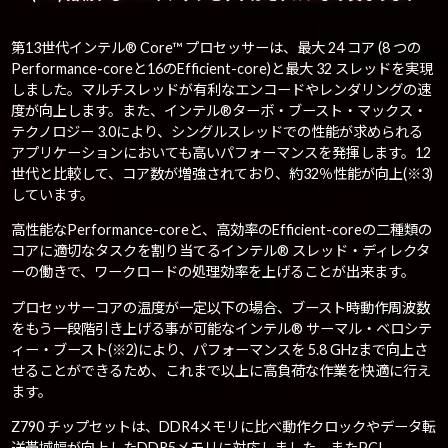
第13世代インテル® Core™ プロセッサーは、最大 24 コア (8 つの
Performance-coreと16のEfficient-core)と最大 32 スレッドを実現
しました。マルチスレッドが有利なエンコードやレンダリングの速
度が向上します。また、インテル®ターボ・ブースト・マックス・
テクノロジー 3.0により、シングルスレッドでの性能が求められる
アプリケーションにおいても高いパフォーマンスを発揮します。12
世代と比較して、コア数が増強されており、約32％性能が向上(※3)
しています。
高性能なPerformance-coreと、高効率のEfficient-coreの二種類の
コアに適切なタスクを割り当てるインテル® スレッド・ディレクタ
ーの働きで、ワークロードの処理効率を上げることが出来ます。
プロセッサーコアの温度が一定以下の場合、ブースト時動作周波数
をもう一段階引き上げる事が可能なインテル® サーマル・ベロシテ
ィー・ブースト(※2)により、パフォーマンスを 5.8 GHzまで向上さ
せることができるため、これまで以上に高負荷な作業を快適に行え
ます。
Z790 チップセットは、DDR4メモリに比べ動作クロックやデータ転
送帯域幅が向上したDDR5メモリに対応しました。またPCI