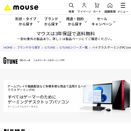
検索
マイページ
カート
店舗情報
メニュー
形状・タイプ
ブランド
用途・目的
セール
から探す
から探す
から探す
キャンペーン
マウスは3年保証で送料無料
形状・タイプから探す をすべてみる
mouse
一般向けパソコン
セール・キャンペーン
一部対象外の製品あり。詳しくは製品ページにてご確認ください。
HOME
ブランドから探す
G TUNE
G TUNEシリーズ一覧
ハイクラス ゲーミングPC (intel
デスクトップPC
G TUNE
ゲーミングPC・ゲーム向けパソコン
期間限定セール
人気モデルが期間限定・お買
FZシリーズ
フルタワーケースのゲーミングPC
ノートPC
NEXTGEAR
クリエイティブ向け
アウトレットパソコン
すべて新品の旧モデル製品な
タブレット
DAIV
ビジネス向けパソコン
ゲームプレイや動画配信など多種多様な用途で活用する
ハイ
おすすめ目玉パソコン
クラス ゲーミングPC
サーバー
MousePro
学習向けパソコン
今イチオシのパソコンをピッ
すべてはゲーマーのために
ゲーミングデスクトップパソコン
ワークステーション
iiyama
スペック/パーツ別
ゲーミングフルタワーモデル
Windows 11
|
Copilot+ PC
Windows 11
|
Copilot+ PC
ディスプレイ
AIおすすめパソコン