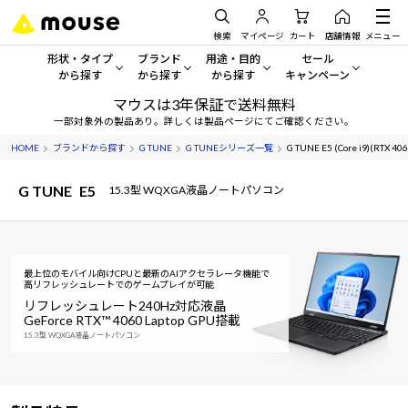
検索
マイページ
カート
店舗情報
メニュー
形状・タイプ
ブランド
用途・目的
セール
から探す
から探す
から探す
キャンペーン
マウスは3年保証で送料無料
形状・タイプから探す をすべてみる
mouse
一般向けパソコン
セール・キャンペーン
一部対象外の製品あり。詳しくは製品ページにてご確認ください。
HOME
ブランドから探す
G TUNE
G TUNEシリーズ一覧
G TUNE E5 (Core i9)(RTX 406
デスクトップPC
G TUNE
ゲーミングPC・ゲーム向けパソコン
期間限定セール
人気モデルが期間限定・お買
G TUNE
E5
15.3型 WQXGA液晶ノートパソコン
ノートPC
NEXTGEAR
クリエイティブ向け
アウトレットパソコン
すべて新品の旧モデル製品な
タブレット
DAIV
ビジネス向けパソコン
最上位のモバイル向けCPUと最新のAIアクセラレータ機能で
おすすめ目玉パソコン
高リフレッシュレートでのゲームプレイが可能
サーバー
MousePro
学習向けパソコン
今イチオシのパソコンをピッ
リフレッシュレート240Hz対応液晶
GeForce RTX™ 4060 Laptop GPU搭載
ワークステーション
iiyama
スペック/パーツ別
Windows 11
|
Copilot+ PC
15.3型 WQXGA液晶ノートパソコン
Windows 11
|
Copilot+ PC
ディスプレイ
AIおすすめパソコン