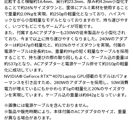
比較すると横幅約16.4mm、奥行約23.3mm、厚み約4.2mm小型化す
ることで約26%サイズダウンと、筐体にアルミ素材を使用すること
で重量約2.09kgを実現、約250gの軽量化となっており、ハイスペ
ックながら小型軽量なモデルとなっておりますので、持ち運びやす
く、いつでもどこでもゲームプレイが可能です。
また、付属するACアダプターも230Wの従来製品から小型化され
ており、今まで以上に持ち運びやすくなりました。240Wのアダプ
ターは約247gの軽量化と、約33%のサイズダウンを実現。付属の
電源ケーブルは全長約1m、重量約99gの短く軽量なケーブルを採用
することで、持ち運びの際の取り回しもよく、ケーブル込の重量は
約537gとなり、ACアダプターと電源ケーブル併せて約310gの軽量
化に成功しています。
NVIDIA® GeForce RTX™ 4070 Laptop GPU搭載のモデルはパフォ
ーマンスを引き出すため、280Wのアダプターを採用し、50W消費
電力が増えているにもかかわらず5gの軽量化と20%のサイズダウ
ンを実現しています。ケーブル込の重量は約842gとなっています。
※画像には電源ケーブルを含んでおりません。
※製品や販売時期により、本体付属のACアダプタのサイズ、重量
が異なる場合があります。