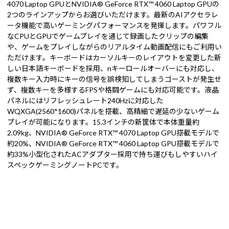
4070 Laptop GPUとNVIDIA® GeForce RTX™ 4060 Laptop GPUの
2つのラインアップからお選びいただけます。最新のAIアクセラレ
ータ機能で高いゲーミングパフォーマンスを発揮します。パワフル
なCPUとGPUでゲームプレイを通じて録画したクリップの編集
や、ゲームをプレイしながらのリアルタイム動画配信にもご利用い
ただけます。キーボードはカーソルキーのレイアウトを変更した新
しい日本語キーボードを採用、nキーロールオーバーにも対応し、
複数キー入力時にキーの信号を誤検知してしまうゴーストが発生せ
ず、複数キーを多様するFPSや格闘ゲームにも対応可能です。液晶
パネルにはリフレッシュレート240Hzに対応した
WQXGA(2560*1600)パネルを搭載、高精細で遅延の少ないゲーム
プレイが可能になります。15.3インチの新筐体で本体重量約
2.09kg、NVIDIA® GeForce RTX™ 4070 Laptop GPU搭載モデルで
約20%、NVIDIA® GeForce RTX™ 4060 Laptop GPU搭載モデルで
約33%小型化されたACアダプター採用で持ち運びもしやすいハイ
スペックゲーミングノートPCです。