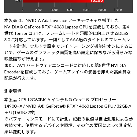
本製品は、NVIDIA Ada Lovelace アーキテクチャを採用した
NVIDIA® GeForce RTX™ 4060 Laptop GPUを搭載しており、第4
世代 Tensor コアは、フレームレートを飛躍的に向上させるDLSS
3.0に対応しています。一例としてAAA級のタイトルのフレームレ
ートを計測、ウルトラ設定でレイトレーシング機能をオンにするこ
とで、ゲームのグラフィック画質を高い設定に保ちながら滑らかな
映像描写が行えます。
また、AV1 ハードウェアエンコードに対応した第8世代 NVIDIA
Encoderを搭載しており、ゲームプレイへの影響を抑えた高画質な
配信が行えます。
測定環境
本製品：E5-I9G60BK-A インテル® Core™ i9 プロセッサー
14900HX / NVIDIA® GeForce® RTX™ 4060 Laptop GPU / 32GBメ
モリ(16GB×2枚)
※パフォーマンスモードにて計測。記載の数値は自社測定による参
考値です。使用するデバイスや環境、その他の要因によって測定結
果は変動します。