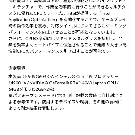
高性能コアと高効率コアの二種類が搭載されたハイブリッドア
ーキテクチャーで、作業を効率的に行うことができるマルチタ
スクに優れたCPUです。また、intelが提供する「Intel
Application Optimization」を有効化することで、ゲームプレイ
時の動作効率を高め、対応タイトルにおいてさらにゲーミング
パフォーマンスを向上させることが可能となっています。
さらに、CPUの冷却にはリキッドメタルグリスを採用し、発
熱を効率よくヒートパイプに伝達させることで発熱の大きい高
性能CPUのパフォーマンスを引き出すことが可能です。
測定環境
本製品：E5-I9G60BK-A インテル® Core™ i9 プロセッサー
14900HX / NVIDIA® GeForce® RTX™ 4060 Laptop GPU /
64GBメモリ(32GB×2枚)
※パフォーマンスモードにて計測。記載の数値は自社測定に
よる参考値です。使用するデバイスや環境、その他の要因に
よって測定結果は変動します。