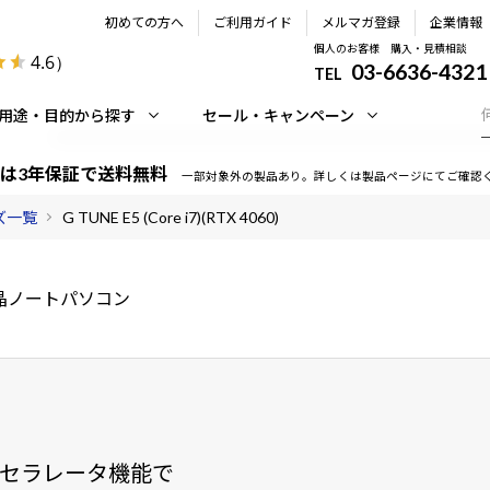
初めての方へ
ご利用ガイド
メルマガ登録
企業情報
個人のお客様 購入・見積相談
4.6
）
03-6636-4321
TEL
用途・目的から探す
セール・キャンペーン
は3年保証で送料無料
一部対象外の製品あり。詳しくは製品ページにてご確認
ーズ一覧
G TUNE E5 (Core i7)(RTX 4060)
A液晶ノートパソコン
クセラレータ機能で