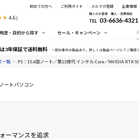
初めての方へ
ご利用ガイド
メルマガ登録
企業情報
個人のお客様 購入・見積相談
4.6
）
03-6636-4321
TEL
用途・目的から探す
セール・キャンペーン
は3年保証で送料無料
一部対象外の製品あり。詳しくは製品ページにてご確認
ーズ一覧
P5：15.6型ノート／第13世代 インテル Core／NVIDIA RTX 50
液晶ノートパソコン
ォーマンスを追求