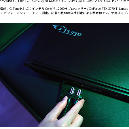
空冷時と比較し、CPU温度は約-7℃、GPU温度は約-21.9℃低下
構成：G-Tune H5-LC：インテル Core i9-12900H プロセッサー / GeForce RTX 3070 Ti Laptop 
※ パフォーマンスモードにて測定。記載の数値は自社測定による参考値です。使用するデ