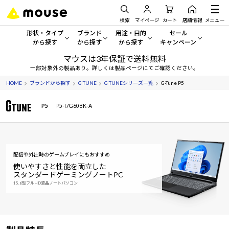
検索
マイページ
カート
店舗情報
メニュー
形状・タイプ
ブランド
用途・目的
セール
から探す
から探す
から探す
キャンペーン
マウスは3年保証で送料無料
形状・タイプから探す をすべてみる
mouse
一般向けパソコン
セール・キャンペーン
一部対象外の製品あり。詳しくは製品ページにてご確認ください。
HOME
ブランドから探す
G TUNE
G TUNEシリーズ一覧
G-Tune P5
デスクトップPC
G TUNE
ゲーミングPC・ゲーム向けパソコン
期間限定セール
人気モデルが期間限定・お買
P5
P5-I7G60BK-A
ノートPC
NEXTGEAR
クリエイティブ向け
アウトレットパソコン
すべて新品の旧モデル製品な
タブレット
DAIV
ビジネス向けパソコン
おすすめ目玉パソコン
配信や外出時のゲームプレイにもおすすめ
サーバー
MousePro
学習向けパソコン
今イチオシのパソコンをピッ
使いやすさと性能を両立した
スタンダードゲーミングノートPC
15.6型フルHD液晶ノートパソコン
ワークステーション
iiyama
スペック/パーツ別
Windows 11
|
Copilot+ PC
Windows 11
|
Copilot+ PC
ディスプレイ
AIおすすめパソコン