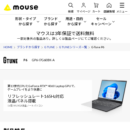
検索
マイページ
カート
店舗情報
メニュー
形状・タイプ
ブランド
用途・目的
セール
から探す
から探す
から探す
キャンペーン
マウスは3年保証で送料無料
形状・タイプから探す をすべてみる
mouse
一般向けパソコン
セール・キャンペーン
一部対象外の製品あり。詳しくは製品ページにてご確認ください。
HOME
ブランドから探す
G TUNE
G TUNEシリーズ一覧
G-Tune P6
デスクトップPC
G TUNE
ゲーミングPC・ゲーム向けパソコン
期間限定セール
人気モデルが期間限定・お買
P6
GP6-I7G60BK-A
ノートPC
NEXTGEAR
クリエイティブ向け
アウトレットパソコン
すべて新品の旧モデル製品な
タブレット
DAIV
ビジネス向けパソコン
第13世代CPUとGeForce RTX™ 4060 Laptop GPUで、
おすすめ目玉パソコン
ゲームプレイをより快適に
サーバー
MousePro
学習向けパソコン
今イチオシのパソコンをピッ
リフレッシュレート165Hz対応
液晶パネル搭載
ワークステーション
iiyama
スペック/パーツ別
16型 WUXGA液晶ノートパソコン
Windows 11
|
Copilot+ PC
Windows 11
|
Copilot+ PC
ディスプレイ
AIおすすめパソコン