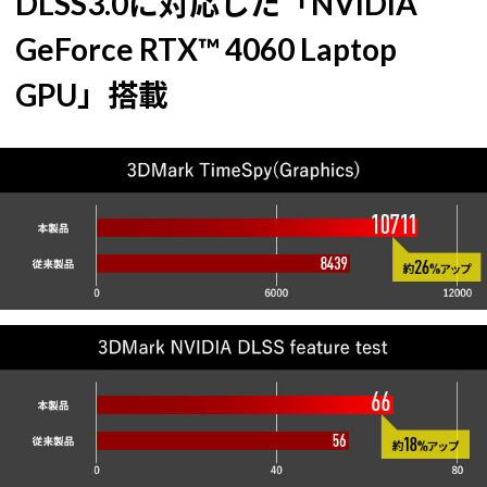
DLSS3.0に対応した「NVIDIA
GeForce RTX™ 4060 Laptop
GPU」搭載