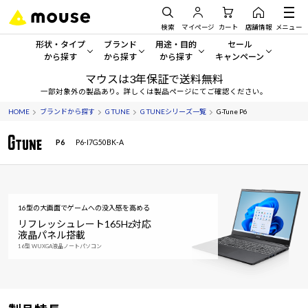
検索
マイページ
カート
店舗情報
メニュー
形状・タイプ
ブランド
用途・目的
セール
から探す
から探す
から探す
キャンペーン
マウスは3年保証で送料無料
形状・タイプから探す をすべてみる
mouse
一般向けパソコン
セール・キャンペーン
一部対象外の製品あり。詳しくは製品ページにてご確認ください。
HOME
ブランドから探す
G TUNE
G TUNEシリーズ一覧
G-Tune P6
デスクトップPC
G TUNE
ゲーミングPC・ゲーム向けパソコン
期間限定セール
人気モデルが期間限定・お買
P6
P6-I7G50BK-A
ノートPC
NEXTGEAR
クリエイティブ向け
アウトレットパソコン
すべて新品の旧モデル製品な
タブレット
DAIV
ビジネス向けパソコン
おすすめ目玉パソコン
16型の大画面でゲームへの没入感を高める
サーバー
MousePro
学習向けパソコン
今イチオシのパソコンをピッ
リフレッシュレート165Hz対応
液晶パネル搭載
16型 WUXGA液晶ノートパソコン
ワークステーション
iiyama
スペック/パーツ別
Windows 11
|
Copilot+ PC
Windows 11
|
Copilot+ PC
ディスプレイ
AIおすすめパソコン