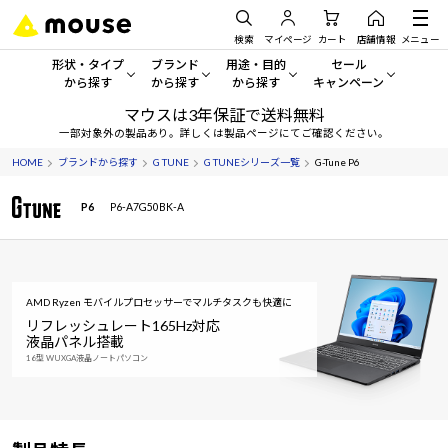
検索
マイページ
カート
店舗情報
メニュー
形状・タイプ
ブランド
用途・目的
セール
から探す
から探す
から探す
キャンペーン
マウスは3年保証で送料無料
形状・タイプから探す をすべてみる
mouse
一般向けパソコン
セール・キャンペーン
一部対象外の製品あり。詳しくは製品ページにてご確認ください。
HOME
ブランドから探す
G TUNE
G TUNEシリーズ一覧
G-Tune P6
デスクトップPC
G TUNE
ゲーミングPC・ゲーム向けパソコン
期間限定セール
人気モデルが期間限定・お買
P6
P6-A7G50BK-A
ノートPC
NEXTGEAR
クリエイティブ向け
アウトレットパソコン
すべて新品の旧モデル製品な
タブレット
DAIV
ビジネス向けパソコン
おすすめ目玉パソコン
AMD Ryzen モバイルプロセッサーでマルチタスクも快適に
サーバー
MousePro
学習向けパソコン
今イチオシのパソコンをピッ
リフレッシュレート165Hz対応
液晶パネル搭載
16型 WUXGA液晶ノートパソコン
ワークステーション
iiyama
スペック/パーツ別
Windows 11
|
Copilot+ PC
Windows 11
|
Copilot+ PC
ディスプレイ
AIおすすめパソコン