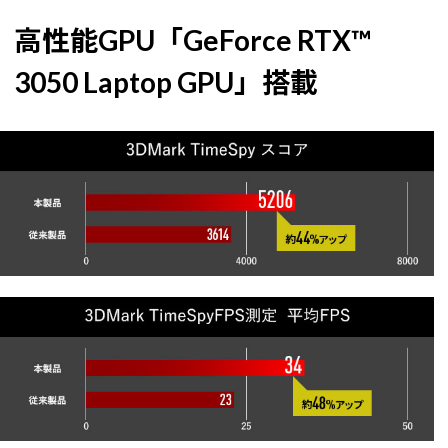
高性能GPU「GeForce RTX™
3050 Laptop GPU」搭載