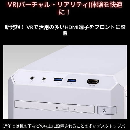
VR(バーチャル・リアリティ)体験を快適
Windows 11
|
Copilot+ PC
Windows 11
|
Copilot+ PC
に！
新発想！ VRで活用の多いHDMI端子をフロントに設
置
近年では机の下などの床上に設置されることの多いデスクトップパ