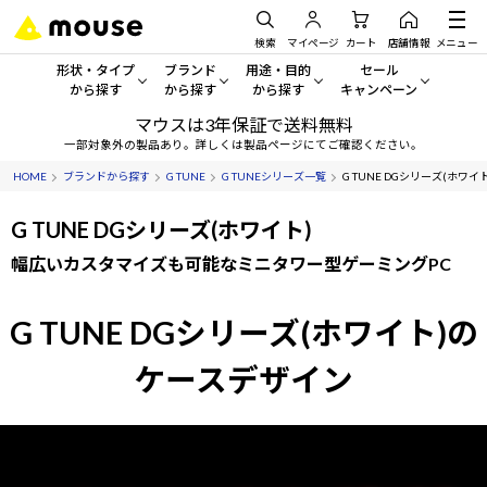
検索
マイページ
カート
店舗情報
メニュー
形状・タイプ
ブランド
用途・目的
セール
から探す
から探す
から探す
キャンペーン
マウスは3年保証で送料無料
形状・タイプから探す をすべてみる
mouse
一般向けパソコン
セール・キャンペーン
一部対象外の製品あり。詳しくは製品ページにてご確認ください。
HOME
ブランドから探す
G TUNE
G TUNEシリーズ一覧
G TUNE DGシリーズ(ホワイト
デスクトップPC
G TUNE
ゲーミングPC・ゲーム向けパソコン
期間限定セール
人気モデルが期間限定・お買
G TUNE DGシリーズ(ホワイト)
ノートPC
NEXTGEAR
クリエイティブ向け
アウトレットパソコン
幅広いカスタマイズも可能なミニタワー型ゲーミングPC
すべて新品の旧モデル製品な
タブレット
DAIV
ビジネス向けパソコン
G TUNE DGシリーズ(ホワイト)の
おすすめ目玉パソコン
サーバー
MousePro
学習向けパソコン
今イチオシのパソコンをピッ
ケースデザイン
ワークステーション
iiyama
スペック/パーツ別
Windows 11
|
Copilot+ PC
Windows 11
|
Copilot+ PC
ディスプレイ
AIおすすめパソコン