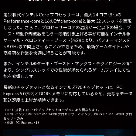
第13世代インテル Core プロセッサーは、最大 24 コア (8 つの
Performance-coreと16のEfficient-core)と最大 32 スレッドを実現
しました。さらに、プロセッサーコアの温度が一定以下の場合、ブ
ースト時動作周波数をもう一段階引き上げる事が可能なインテル®
サーマル・ベロシティー・ブースト(※2)により、パフォーマンスを
5.8 GHzまで向上させることができるため、最新ゲームタイトルや
高負荷な作業を快適に行うことが可能です。
また、インテル®ターボ・ブースト・マックス・テクノロジー 3.0に
より、シングルスレッドでの性能が求められるゲームプレイにて性
能を発揮します。
最新のチップセットとなるインテル Z790チップセットは、PCI
Express 5.0(※3)とDDR5 メモリに対応しているため、更なるデータ
転送速度の上昇が期待できます。
（※1）搭載するCPUやチップセットはモデルにより異なります。
（※2）インテル® Core™ i9-13900K プロセッサーとインテル® Core™ i9-13900KF プロ
セッサーのみ
（※3） PCI Express ×16