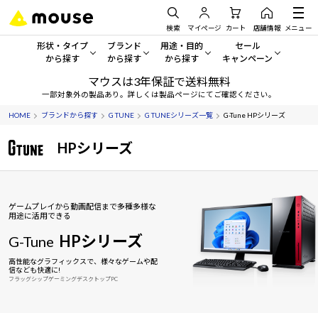
検索
マイページ
カート
店舗情報
メニュー
形状・タイプ
ブランド
用途・目的
セール
から探す
から探す
から探す
キャンペーン
マウスは3年保証で送料無料
形状・タイプから探す をすべてみる
mouse
一般向けパソコン
セール・キャンペーン
一部対象外の製品あり。詳しくは製品ページにてご確認ください。
HOME
ブランドから探す
G TUNE
G TUNEシリーズ一覧
G-Tune HPシリーズ
デスクトップPC
G TUNE
ゲーミングPC・ゲーム向けパソコン
期間限定セール
人気モデルが期間限定・お買
HPシリーズ
ノートPC
NEXTGEAR
クリエイティブ向け
アウトレットパソコン
すべて新品の旧モデル製品な
タブレット
DAIV
ビジネス向けパソコン
ゲームプレイから動画配信まで多種多様な
おすすめ目玉パソコン
用途に活用できる
サーバー
MousePro
学習向けパソコン
今イチオシのパソコンをピッ
HPシリーズ
G-Tune
ワークステーション
iiyama
スペック/パーツ別
Windows 11
|
Copilot+ PC
高性能なグラフィックスで、様々なゲームや配
信なども快適に!
フラッグシップゲーミングデスクトップPC
Windows 11
|
Copilot+ PC
ディスプレイ
AIおすすめパソコン