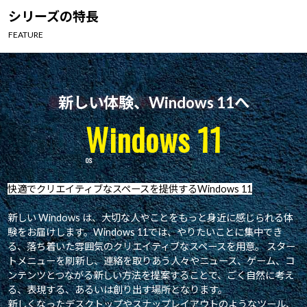
Windows 11
|
Copilot+ PC
Windows 11
|
Copilot+ PC
シリーズの特長
FEATURE
新しい体験、Windows 11へ
Windows 11
快適でクリエイティブなスペースを提供するWindows 11
新しい Windows は、大切な人やことをもっと身近に感じられる体
験をお届けします。Windows 11では、やりたいことに集中でき
る、落ち着いた雰囲気のクリエイティブなスペースを用意。 スター
トメニューを刷新し、連絡を取りあう人々やニュース、ゲーム、コ
ンテンツとつながる新しい方法を提案することで、ごく自然に考え
る、表現する、あるいは創り出す場所となります。
新しくなったデスクトップやスナップレイアウトのようなツール、