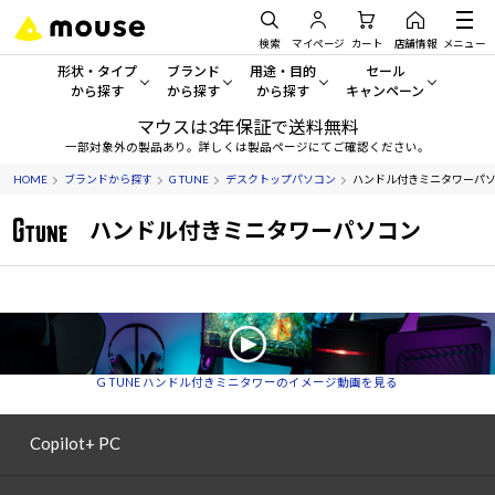
検索
マイページ
カート
店舗情報
メニュー
形状・タイプ
ブランド
用途・目的
セール
から探す
から探す
から探す
キャンペーン
マウスは3年保証で送料無料
形状・タイプから探す をすべてみる
mouse
一般向けパソコン
セール・キャンペーン
一部対象外の製品あり。詳しくは製品ページにてご確認ください。
HOME
ブランドから探す
G TUNE
デスクトップパソコン
ハンドル付きミニタワーパ
デスクトップPC
G TUNE
ゲーミングPC・ゲーム向けパソコン
期間限定セール
人気モデルが期間限定・お買
ハンドル付きミニタワーパソコン
ノートPC
NEXTGEAR
クリエイティブ向け
アウトレットパソコン
すべて新品の旧モデル製品な
タブレット
DAIV
ビジネス向けパソコン
おすすめ目玉パソコン
サーバー
MousePro
学習向けパソコン
今イチオシのパソコンをピッ
G TUNE ハンドル付きミニタワーのイメージ動画を見る
ワークステーション
iiyama
スペック/パーツ別
Windows 11
|
Copilot+ PC
Copilot+ PC
Windows 11
|
Copilot+ PC
ディスプレイ
AIおすすめパソコン