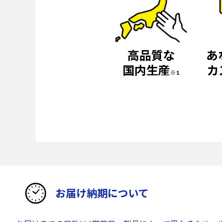
高品質な
あ
国内生産
カ
※1
お届け納期について