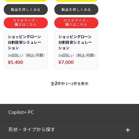
製品を詳しくみる
製品を詳しくみる
カスタマイズ・
カスタマイズ・
購入はこちら
購入はこちら
ショッピングローン
ショッピングローン
分割目安シミュレー
分割目安シミュレー
ション
ション
36回払い（税込/月額）
36回払い（税込/月額）
¥5,400
¥7,000
2
全
件中
1～2件を表示
Copilot+ PC
形状・タイプから探す