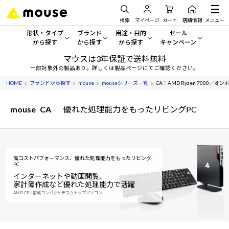
検索
マイページ
カート
店舗情報
メニュー
形状・タイプ
ブランド
用途・目的
セール
から探す
から探す
から探す
キャンペーン
マウスは3年保証で送料無料
形状・タイプから探す をすべてみる
mouse
一般向けパソコン
セール・キャンペーン
一部対象外の製品あり。詳しくは製品ページにてご確認ください。
HOME
ブランドから探す
mouse
mouseシリーズ一覧
CA：AMD Ryzen 7000／オン
デスクトップPC
G TUNE
ゲーミングPC・ゲーム向けパソコン
期間限定セール
人気モデルが期間限定・お買
mouse
CA
優れた処理能力をもったリビングPC
ノートPC
NEXTGEAR
クリエイティブ向け
アウトレットパソコン
すべて新品の旧モデル製品な
タブレット
DAIV
ビジネス向けパソコン
おすすめ目玉パソコン
高コストパフォーマンス、優れた処理能力をもったリビング
サーバー
MousePro
学習向けパソコン
PC
今イチオシのパソコンをピッ
インターネットや動画閲覧、
家計簿作成など優れた処理能力で活躍
ワークステーション
iiyama
スペック/パーツ別
Windows 11
|
Copilot+ PC
AMD CPU搭載コンパクトデスクトップパソコン
Windows 11
|
Copilot+ PC
ディスプレイ
AIおすすめパソコン