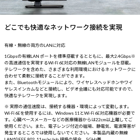
どこでも快適なネットワーク接続を実現
有線・無線の両方のLANに対応
1Gbpsの有線LAN ポートを標準搭載するとともに、最大2.4Gbps※
の高速通信を実現するWi-Fi 6E対応の無線LANモジュールを搭載。
テレワークを含めた、さまざまな利用環境におけるネットワークに
合わせて柔軟に接続することができます。
また、Bluetoothモジュールにより、ワイヤレスヘッドホンやワイ
ヤレスインカムなどと接続し、ビデオ会議にも対応可能ですので、
快適なテレワークを実現します。
※ 実際の通信速度は、接続する機器・環境によって変動します。
Wi-Fi 6Eを使用するには、Windows 11とWi-Fi 6E対応機器が必要で
す。心臓ペースメーカーなどの医療機器からは22cm以上離してご
使用ください。また、電子レンジ付近の磁場、静電気、電波障害が
発生するところでは使用しないでください。 本製品内蔵の無線
LANがIEEE 802. 11ax/ac/a/n 規格の場合、5GHz帯