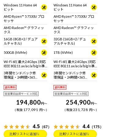
プロセッサー搭載。置き場
処理能力を持つAMD Ryzen
Windows 11 Home 64
Windows 11 Home 64
所を選ばないコンパクトデ
プロセッサー搭載コンパク
ビット
ビット
スクトップパソコン！
トデスクトップPC＜メモリ
※ワイヤレス キーボード・
＆ストレージ増量モデル＞
AMD Ryzen™ 5 7530U プロ
AMD Ryzen™ 5 7530U プロ
マウス付属
※ワイヤレス キーボード・
セッサ
セッサ
マウス付属
AMD Radeon™ グラフィッ
AMD Radeon™ グラフィッ
クス
クス
16GB (8GB×2 / デュア
32GB (16GB×2 / デュ
ルチャネル)
アルチャネル)
500GB (NVMe)
1TB (NVMe)
Wi-Fi 6E( 最大2.4Gbps )対応
Wi-Fi 6E( 最大2.4Gbps )対応
IEEE 802.11 ax/ac/a/b/g/n準
IEEE 802.11 ax/ac/a/b/g/n準
拠 ＋ Bluetooth 5内蔵
拠 ＋ Bluetooth 5内蔵
3年間センドバック修
3年間センドバック修
理保証・24時間×365
理保証・24時間×365
日電話サポート
日電話サポート
送料無料
送料無料
翌営業日出荷サービス対応
翌営業日出荷サービス対応
194,800
254,900
円
～
円
～
177,091
231,728
税抜
円
～
税抜
円
～
4.5
4.4
（67）
（175）
比較リストに追加
比較リストに追加