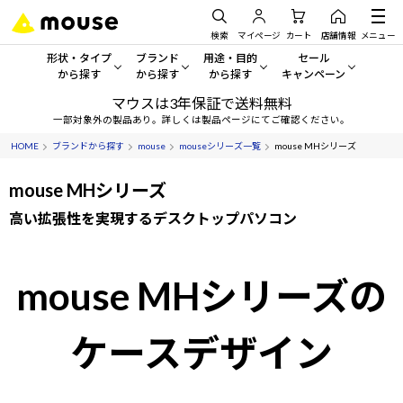
検索
マイページ
カート
店舗情報
メニュー
形状・タイプ
ブランド
用途・目的
セール
から探す
から探す
から探す
キャンペーン
マウスは3年保証で送料無料
形状・タイプから探す をすべてみる
mouse
一般向けパソコン
セール・キャンペーン
一部対象外の製品あり。詳しくは製品ページにてご確認ください。
HOME
ブランドから探す
mouse
mouseシリーズ一覧
mouse MHシリーズ
デスクトップPC
G TUNE
ゲーミングPC・ゲーム向けパソコン
期間限定セール
人気モデルが期間限定・お買
mouse MHシリーズ
ノートPC
NEXTGEAR
クリエイティブ向け
アウトレットパソコン
高い拡張性を実現するデスクトップパソコン
すべて新品の旧モデル製品な
タブレット
DAIV
ビジネス向けパソコン
おすすめ目玉パソコン
mouse MHシリーズの
サーバー
MousePro
学習向けパソコン
今イチオシのパソコンをピッ
ワークステーション
iiyama
スペック/パーツ別
Windows 11
|
Copilot+ PC
ケースデザイン
Windows 11
|
Copilot+ PC
ディスプレイ
AIおすすめパソコン