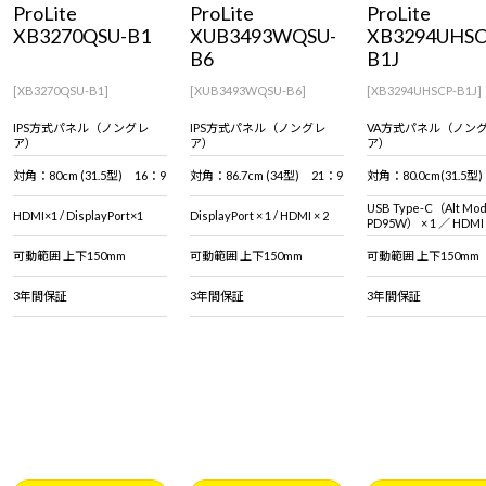
ProLite
ProLite
ProLite
Windows 11
|
Copilot+ PC
Windows 11
|
Copilot+ PC
XB3270QSU-B1
XUB3493WQSU-
XB3294UHSC
B6
B1J
[XB3270QSU-B1]
[XUB3493WQSU-B6]
[XB3294UHSCP-B1J]
IPS方式パネル（ノングレ
IPS方式パネル（ノングレ
VA方式パネル（ノン
ア）
ア）
ア）
対角：80cm (31.5型) 16：9
対角：86.7cm (34型) 21：9
対角：80.0cm(31.5型)
USB Type-C（Alt Mo
HDMI×1 / DisplayPort×1
DisplayPort × 1 / HDMI × 2
PD95W） × 1 ／ HDMI × 
DisplayPort × 1
可動範囲 上下150mm
可動範囲 上下150mm
可動範囲 上下150mm
3年間保証
3年間保証
3年間保証