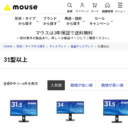
検索
マイページ
カート
店舗情報
メニュー
形状・タイプ
ブランド
用途・目的
セール
から探す
から探す
から探す
キャンペーン
マウスは3年保証で送料無料
形状・タイプから探す をすべてみる
mouse
一般向けパソコン
セール・キャンペーン
一部対象外の製品あり。詳しくは製品ページにてご確認ください。
HOME
形状・タイプから探す
ディスプレイ
液晶ディスプレイ
31型以上
デスクトップPC
G TUNE
ゲーミングPC・ゲーム向けパソコン
期間限定セール
人気モデルが期間限定・お買
31型以上
ノートPC
NEXTGEAR
クリエイティブ向け
アウトレットパソコン
すべて新品の旧モデル製品な
タブレット
DAIV
ビジネス向けパソコン
6
全
件中
1～6件を表示
人気順
価格が低い順
価格が高い順
おすすめ目玉パソコン
サーバー
MousePro
学習向けパソコン
今イチオシのパソコンをピッ
ワークステーション
iiyama
スペック/パーツ別
Windows 11
|
Copilot+ PC
Windows 11
|
Copilot+ PC
ディスプレイ
AIおすすめパソコン