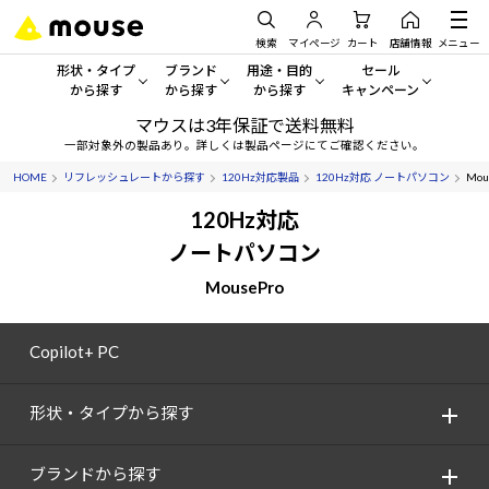
検索
マイページ
カート
店舗情報
メニュー
形状・タイプ
ブランド
用途・目的
セール
から探す
から探す
から探す
キャンペーン
マウスは3年保証で送料無料
形状・タイプから探す をすべてみる
mouse
一般向けパソコン
セール・キャンペーン
一部対象外の製品あり。詳しくは製品ページにてご確認ください。
HOME
リフレッシュレートから探す
120Hz対応製品
120Hz対応 ノートパソコン
Mou
デスクトップPC
G TUNE
ゲーミングPC・ゲーム向けパソコン
期間限定セール
人気モデルが期間限定・お買
120Hz対応
ノートPC
NEXTGEAR
クリエイティブ向け
ノートパソコン
アウトレットパソコン
すべて新品の旧モデル製品な
MousePro
タブレット
DAIV
ビジネス向けパソコン
おすすめ目玉パソコン
サーバー
MousePro
学習向けパソコン
Copilot+ PC
今イチオシのパソコンをピッ
ワークステーション
iiyama
スペック/パーツ別
Windows 11
|
Copilot+ PC
形状・タイプから探す
Windows 11
|
Copilot+ PC
ディスプレイ
AIおすすめパソコン
ブランドから探す