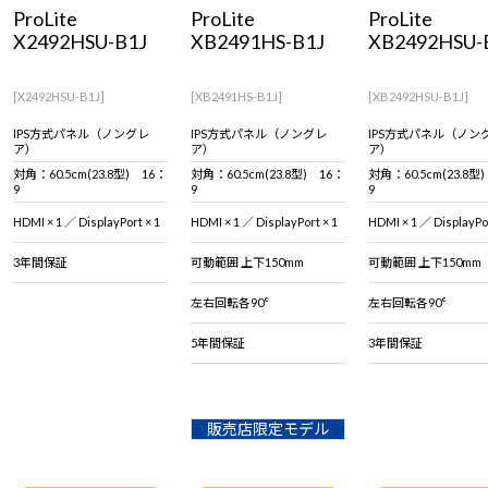
Windows 11
|
Copilot+ PC
Windows 11
|
Copilot+ PC
ProLite
ProLite
ProLite
X2492HSU-B1J
XB2491HS-B1J
XB2492HSU-
[X2492HSU-B1J]
[XB2491HS-B1J]
[XB2492HSU-B1J]
IPS方式パネル（ノングレ
IPS方式パネル（ノングレ
IPS方式パネル（ノン
ア）
ア）
ア）
対角：60.5cm(23.8型) 16：
対角：60.5cm(23.8型) 16：
対角：60.5cm(23.8型
9
9
9
HDMI × 1 ／ DisplayPort × 1
HDMI × 1 ／ DisplayPort × 1
HDMI × 1 ／ Display
3年間保証
可動範囲 上下150mm
可動範囲 上下150mm
左右回転各90°
左右回転各90°
5年間保証
3年間保証
販売店限定モデル