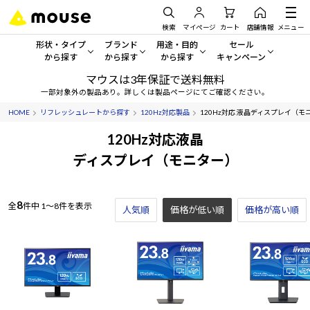
検索
マイページ
カート
店舗情報
メニュー
形状・タイプ
ブランド
用途・目的
セール
から探す
から探す
から探す
キャンペーン
マウスは3年保証で送料無料
形状・タイプから探す をすべてみる
mouse
一般向けパソコン
セール・キャンペーン
一部対象外の製品あり。詳しくは製品ページにてご確認ください。
HOME
リフレッシュレートから探す
120Hz対応製品
120Hz対応 液晶ディスプレイ（モ
デスクトップPC
G TUNE
ゲーミングPC・ゲーム向けパソコン
期間限定セール
人気モデルが期間限定・お買
120Hz対応液晶
ノートPC
NEXTGEAR
クリエイティブ向け
ディスプレイ（モニター）
アウトレットパソコン
すべて新品の旧モデル製品な
タブレット
DAIV
ビジネス向けパソコン
8
全
件中
1～8件を表示
人気順
価格が低い順
おすすめ目玉パソコン
価格が高い順
サーバー
MousePro
学習向けパソコン
今イチオシのパソコンをピッ
ワークステーション
iiyama
スペック/パーツ別
Windows 11
|
Copilot+ PC
Windows 11
|
Copilot+ PC
ディスプレイ
AIおすすめパソコン