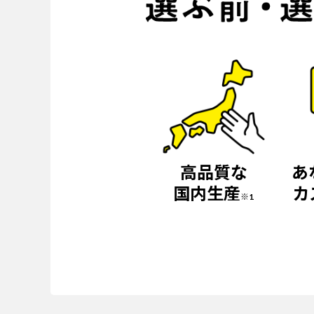
高品質な
あ
国内生産
カ
※1