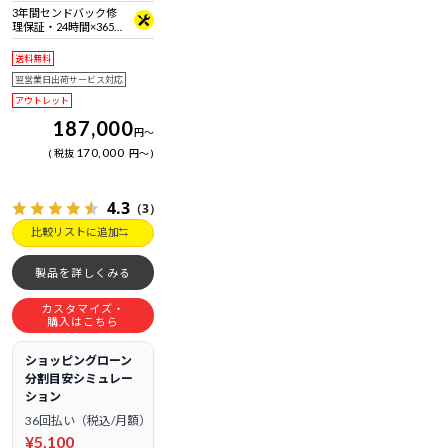
拠 ＋ Bluetooth 5内蔵
3年間センドバック修
理保証・24時間×365
日電話サポート
送料無料
翌営業日出荷サービス対応
アウトレット
187,000
円
～
170,000
税抜
円
～
4.3
（3）
比較リストに追加
製品を詳しくみる
カスタマイズ・
購入はこちら
ショッピングローン
分割目安シミュレー
ション
36回払い（税込/月額）
¥5,100