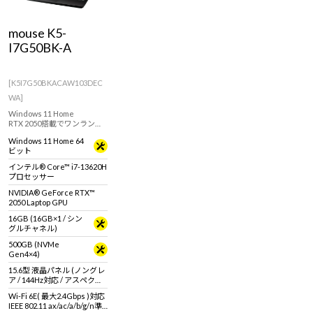
Windows 11
|
Copilot+ PC
Windows 11
|
Copilot+ PC
mouse K5-
I7G50BK-A
[K5I7G50BKACAW103DEC
WA]
Windows 11 Home
RTX 2050搭載でワンランク
上の15.6型ノートPC。144Hz
Windows 11 Home 64
対応液晶パネル採用で軽い
ビット
動画編集やライトゲームに
もおすすめ！
インテル® Core™ i7-13620H
プロセッサー
NVIDIA® GeForce RTX™
2050 Laptop GPU
16GB (16GB×1 / シン
グルチャネル)
500GB (NVMe
Gen4×4)
15.6型 液晶パネル (ノングレ
ア / 144Hz対応 / アスペクト
比16:9)
Wi-Fi 6E( 最大2.4Gbps )対応
IEEE 802.11 ax/ac/a/b/g/n準