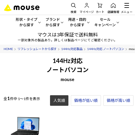
検索
マイページ
カート
店舗情報
メニュー
形状・タイプ
ブランド
用途・目的
セール
から探す
から探す
から探す
キャンペーン
マウスは3年保証で送料無料
形状・タイプから探す をすべてみる
mouse
一般向けパソコン
セール・キャンペーン
一部対象外の製品あり。詳しくは製品ページにてご確認ください。
HOME
リフレッシュレートから探す
144Hz対応製品
144Hz対応 ノートパソコン
mou
デスクトップPC
G TUNE
ゲーミングPC・ゲーム向けパソコン
期間限定セール
人気モデルが期間限定・お買
144Hz対応
ノートPC
NEXTGEAR
クリエイティブ向け
ノートパソコン
アウトレットパソコン
すべて新品の旧モデル製品な
mouse
タブレット
DAIV
ビジネス向けパソコン
おすすめ目玉パソコン
サーバー
MousePro
学習向けパソコン
今イチオシのパソコンをピッ
1
全
件中
1～1件を表示
人気順
価格が低い順
価格が高い順
ワークステーション
iiyama
スペック/パーツ別
Windows 11
|
Copilot+ PC
Windows 11
|
Copilot+ PC
ディスプレイ
AIおすすめパソコン