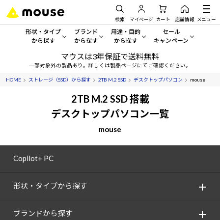
検索
マイページ
カート
店舗情報
メニュー
形状・タイプ
ブランド
用途・目的
セール
から探す
から探す
から探す
キャンペーン
マウスは3年保証で送料無料
形状・タイプから探す をすべてみる
mouse
一般向けパソコン
セール・キャンペーン
一部対象外の製品あり。詳しくは製品ページにてご確認ください。
HOME
ストレージ（SSD）から探す
2TB M.2 SSD
デスクトップパソコン
mouse
デスクトップPC
G TUNE
ゲーミングPC・ゲーム向けパソコン
期間限定セール
人気モデルが期間限定・お買
2TB M.2 SSD 搭載
ノートPC
NEXTGEAR
クリエイティブ向け
デスクトップパソコン一覧
アウトレットパソコン
すべて新品の旧モデル製品な
mouse
タブレット
DAIV
ビジネス向けパソコン
おすすめ目玉パソコン
サーバー
MousePro
学習向けパソコン
Copilot+ PC
今イチオシのパソコンをピッ
ワークステーション
iiyama
スペック/パーツ別
Windows 11
|
Copilot+ PC
形状・タイプから探す
Windows 11
|
Copilot+ PC
ディスプレイ
AIおすすめパソコン
ブランドから探す