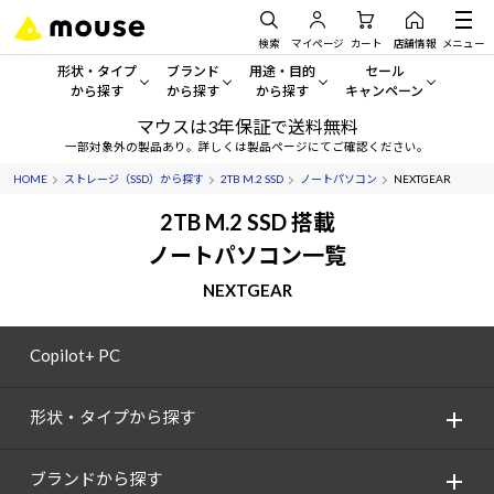
検索
マイページ
カート
店舗情報
メニュー
形状・タイプ
ブランド
用途・目的
セール
から探す
から探す
から探す
キャンペーン
マウスは3年保証で送料無料
形状・タイプから探す をすべてみる
mouse
一般向けパソコン
セール・キャンペーン
一部対象外の製品あり。詳しくは製品ページにてご確認ください。
HOME
ストレージ（SSD）から探す
2TB M.2 SSD
ノートパソコン
NEXTGEAR
デスクトップPC
G TUNE
ゲーミングPC・ゲーム向けパソコン
期間限定セール
人気モデルが期間限定・お買
2TB M.2 SSD 搭載
ノートPC
NEXTGEAR
クリエイティブ向け
ノートパソコン一覧
アウトレットパソコン
すべて新品の旧モデル製品な
NEXTGEAR
タブレット
DAIV
ビジネス向けパソコン
おすすめ目玉パソコン
サーバー
MousePro
学習向けパソコン
Copilot+ PC
今イチオシのパソコンをピッ
ワークステーション
iiyama
スペック/パーツ別
Windows 11
|
Copilot+ PC
形状・タイプから探す
Windows 11
|
Copilot+ PC
ディスプレイ
AIおすすめパソコン
ブランドから探す