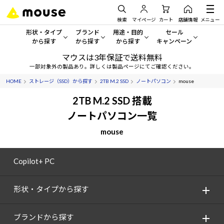
検索
マイページ
カート
店舗情報
メニュー
形状・タイプ
ブランド
用途・目的
セール
から探す
から探す
から探す
キャンペーン
マウスは3年保証で送料無料
形状・タイプから探す をすべてみる
mouse
一般向けパソコン
セール・キャンペーン
一部対象外の製品あり。詳しくは製品ページにてご確認ください。
HOME
ストレージ（SSD）から探す
2TB M.2 SSD
ノートパソコン
mouse
デスクトップPC
G TUNE
ゲーミングPC・ゲーム向けパソコン
期間限定セール
人気モデルが期間限定・お買
2TB M.2 SSD 搭載
ノートPC
NEXTGEAR
クリエイティブ向け
ノートパソコン一覧
アウトレットパソコン
すべて新品の旧モデル製品な
mouse
タブレット
DAIV
ビジネス向けパソコン
おすすめ目玉パソコン
サーバー
MousePro
学習向けパソコン
Copilot+ PC
今イチオシのパソコンをピッ
ワークステーション
iiyama
スペック/パーツ別
Windows 11
|
Copilot+ PC
形状・タイプから探す
Windows 11
|
Copilot+ PC
ディスプレイ
AIおすすめパソコン
ブランドから探す