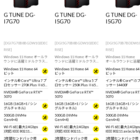
Windows 11
|
Copilot+ PC
Windows 11
|
Copilot+ PC
G TUNE DG-
G TUNE DG-
G TUNE DG-
I7G70
I5G70
I5G70
[DGI7G70B8BGDW102DEC
[DGI5G70B8BGDW102DEC
[DGI5G70B7BDDW1
RISE]
RISE]
RISE]
Windows 11 Home オールラ
Windows 11 Home オールラ
Windows 11 Home
ウンドに活躍ミドルクラス
ウンドに活躍ミドルクラス
オールラウンドに活躍
ゲーミングPC。GeForce
ゲーミングPC。GeForce
ルクラス ゲーミングP
Windows 11 Home 64
Windows 11 Home 64
Windows 11 Home 64
RTX 5070 & インテル Core
RTX 5070 & インテル Core
GeForce RTX 5070 
ビット
ビット
ビット
Ultra 7 プロセッサー 270K
Ultra 5 プロセッサー 250K
ル Core i5 プロセッ
Plus 搭載。 ※モニタ・マウ
Plus 搭載。 ※モニタ・マウ
14400F 搭載。快適
インテル® Core™ Ultra 7 プ
インテル® Core™ Ultra 5 プ
インテル® Core™ i5
ス・キーボードは別売りで
ス・キーボードは別売りで
プレイや動画編集、配
ロセッサー 270K Plus ※65W
ロセッサー 250K Plus ※65W
ッサー 14400F
す。
す。
おすすめです。
動作
動作
NVIDIA® GeForce RTX™
NVIDIA® GeForce RTX™
NVIDIA® GeForce R
5070
5070
5070
16GB (16GB×1 / シン
16GB (16GB×1 / シン
16GB (16GB×1 / シン
グルチャネル)
グルチャネル)
グルチャネル)
500GB (NVMe
500GB (NVMe
500GB (NVMe
Gen4×4)
Gen4×4)
Gen4×4)
Wi-Fi 6E( 最大2.4Gbps
Wi-Fi 6E( 最大2.4Gbps
Wi-Fi 6E( 最大2.4Gbp
)対応 IEEE 802.11
)対応 IEEE 802.11
IEEE 802.11 ax/ac/a/b
ax/ac/a/b/g/n準拠 ＋
ax/ac/a/b/g/n準拠 ＋
拠 ＋ Bluetooth 5内蔵
3年間センドバック修
3年間センドバック修
3年間センドバック修
Bluetooth 5内蔵
Bluetooth 5内蔵