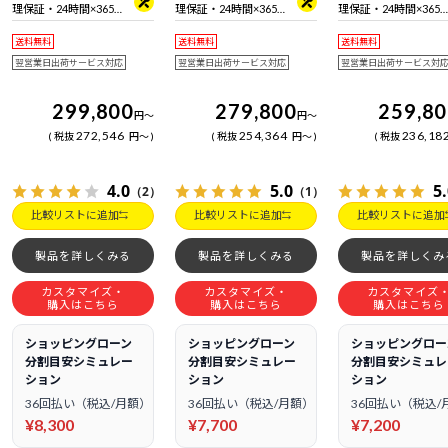
理保証・24時間×365
理保証・24時間×365
理保証・24時間×365
日電話サポート
日電話サポート
日電話サポート
送料無料
送料無料
送料無料
翌営業日出荷サービス対応
翌営業日出荷サービス対応
翌営業日出荷サービス対
299,800
279,800
259,8
円
～
円
～
272,546
254,364
236,18
税抜
円
～
税抜
円
～
税抜
4.0
5.0
5
（2）
（1）
比較リストに追加
比較リストに追加
比較リストに追加
製品を詳しくみる
製品を詳しくみる
製品を詳しくみ
カスタマイズ・
カスタマイズ・
カスタマイズ
購入はこちら
購入はこちら
購入はこちら
ショッピングローン
ショッピングローン
ショッピングロー
分割目安シミュレー
分割目安シミュレー
分割目安シミュレ
ション
ション
ション
36回払い（税込/月額）
36回払い（税込/月額）
36回払い（税込/
¥8,300
¥7,700
¥7,200