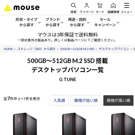
検索
マイページ
カート
店舗情報
メニュー
形状・タイプ
ブランド
用途・目的
セール
から探す
から探す
から探す
キャンペーン
マウスは3年保証で送料無料
形状・タイプから探す をすべてみる
mouse
一般向けパソコン
セール・キャンペーン
一部対象外の製品あり。詳しくは製品ページにてご確認ください。
HOME
ストレージ（SSD）から探す
500GB～512GB M.2 SSD
デスクトップパソコン
デスクトップPC
G TUNE
ゲーミングPC・ゲーム向けパソコン
期間限定セール
人気モデルが期間限定・お買
500GB～512GB M.2 SSD 搭載
ノートPC
NEXTGEAR
クリエイティブ向け
デスクトップパソコン一覧
アウトレットパソコン
すべて新品の旧モデル製品な
G TUNE
タブレット
DAIV
ビジネス向けパソコン
おすすめ目玉パソコン
サーバー
MousePro
学習向けパソコン
今イチオシのパソコンをピッ
7
全
件中
1～7件を表示
人気順
価格が低い順
価格が高い順
ワークステーション
iiyama
スペック/パーツ別
Windows 11
|
Copilot+ PC
Windows 11
|
Copilot+ PC
ディスプレイ
AIおすすめパソコン