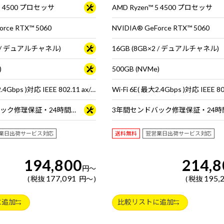
 5 4500 プロセッサ
AMD Ryzen™ 5 4500 プロセッサ
orce RTX™ 5060
NVIDIA® GeForce RTX™ 5060
×2 / デュアルチャネル)
16GB (8GB×2 / デュアルチャネル)
)
500GB (NVMe)
Wi-Fi 6E( 最大2.4Gbps )対応 IEEE 802.11 ax/ac/a/b/g/n準拠 ＋ Bluetooth 5内蔵
3年間センドバック修理保証・24時間×365日電話サポート
業日出荷サービス対応
送料無料
翌営業日出荷サービス対応
194,800
214,8
円
～
177,091
195,
税抜
円
～
税抜
に追加
比較リストに追加