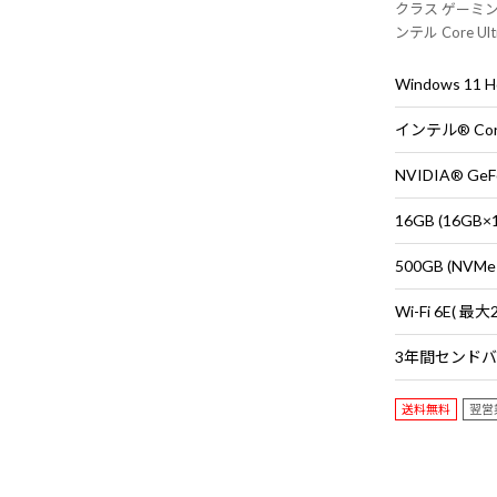
クラス ゲーミングP
ンテル Core Ul
載。 ※モニタ
す。
Windows 11
NVIDIA® GeF
16GB (16G
500GB (NVMe
送料無料
翌営