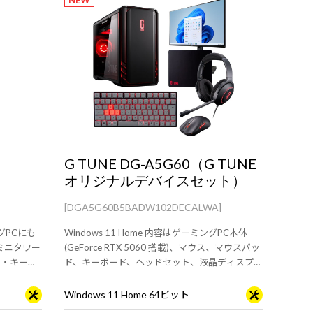
NEW
G TUNE DG-A5G60（G TUNE
オリジナルデバイスセット）
[DGA5G60B5BADW102DECALWA]
ングPCにも
Windows 11 Home 内容はゲーミングPC本体
のミニタワー
(GeForce RTX 5060 搭載)、マウス、マウスパッ
ス・キーボ
ド、キーボード、ヘッドセット、液晶ディスプレ
イ。はじめてのゲーミングPCにオススメのスタ
ーターセット。
Windows 11 Home 64ビット