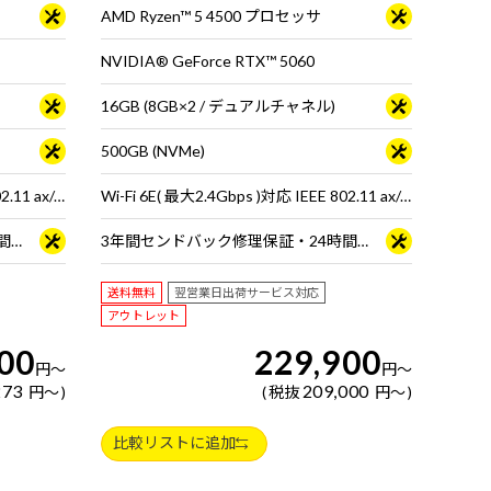
AMD Ryzen™ 5 4500 プロセッサ
NVIDIA® GeForce RTX™ 5060
16GB (8GB×2 / デュアルチャネル)
500GB (NVMe)
Wi-Fi 6E( 最大2.4Gbps )対応 IEEE 802.11 ax/ac/a/b/g/n準拠 ＋ Bluetooth 5内蔵
Wi-Fi 6E( 最大2.4Gbps )対応 IEEE 802.11 ax/ac/a/b/g/n準拠 ＋ Bluetooth 5内蔵
3年間センドバック修理保証・24時間×365日電話サポート
3年間センドバック修理保証・24時間×365日電話サポート
送料無料
翌営業日出荷サービス対応
アウトレット
00
229,900
円
～
円
～
273
209,000
円
～
税抜
円
～
比較リストに追加