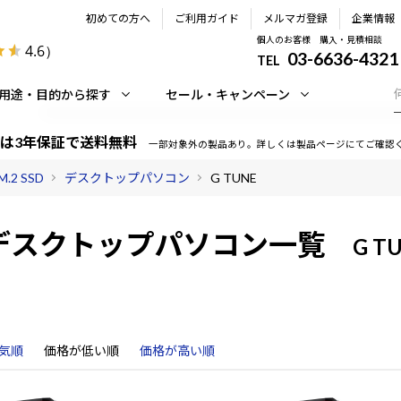
初めての方へ
ご利用ガイド
メルマガ登録
企業情報
個人のお客様 購入・見積相談
4.6
）
03-6636-4321
TEL
用途・目的から探す
セール・キャンペーン
は3年保証で送料無料
一部対象外の製品あり。詳しくは製品ページにてご確認
.2 SSD
デスクトップパソコン
G TUNE
デスクトップパソコン一覧
G T
気順
価格が低い順
価格が高い順