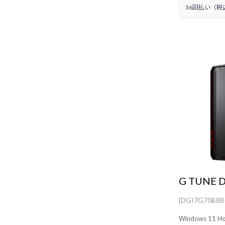
36回払い（税
G TUNE 
[DGI7G70B8
Windows 1