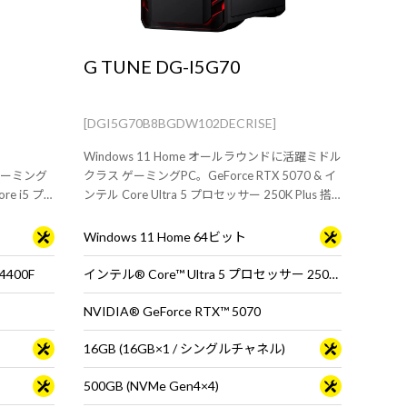
G TUNE DG-I5G70
[DGI5G70B8BGDW102DECRISE]
Windows 11 Home オールラウンドに活躍ミドル
ゲーミング
クラス ゲーミングPC。GeForce RTX 5070 & イ
re i5 プ
ンテル Core Ultra 5 プロセッサー 250K Plus 搭
ームプレイ
載。 ※モニタ・マウス・キーボードは別売りで
す。
Windows 11 Home 64ビット
4400F
インテル® Core™ Ultra 5 プロセッサー 250K Plus ※65W動作
NVIDIA® GeForce RTX™ 5070
16GB (16GB×1 / シングルチャネル)
500GB (NVMe Gen4×4)