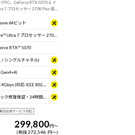
C。GeForce RTX 5070 & イ
tra 7 プロセッサー 270K Plus 搭
・マウス・キーボードは別売りで
 Home 64ビット
インテル® Core™ Ultra 7 プロセッサー 270K Plus ※65W動作
orce RTX™ 5070
B×1 / シングルチャネル)
 Gen4×4)
Wi-Fi 6E( 最大2.4Gbps )対応 IEEE 802.11 ax/ac/a/b/g/n準拠 ＋ Bluetooth 5内蔵
3年間センドバック修理保証・24時間×365日電話サポート
業日出荷サービス対応
299,800
円
～
272,546
税抜
円
～