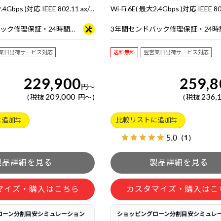
Wi-Fi 6E( 最大2.4Gbps )対応 IEEE 802.11 ax/ac/a/b/g/n準拠 ＋ Bluetooth 5内蔵
3年間センドバック修理保証・24時間×365日電話サポート
業日出荷サービス対応
送料無料
翌営業日出荷サービス対応
229,900
259,8
円
～
209,000
236,
税抜
円
～
税抜
に追加
比較リストに追加
5.0
（1）
マイズ・購入はこちら
カスタマイズ・購入はこ
ローン分割目安シミュレーション
ショッピングローン分割目安シミュレ