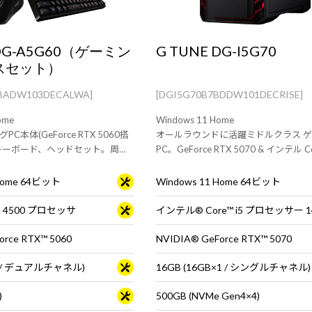
 DG-A5G60（ゲーミン
G TUNE DG-I5G70
スセット）
BADW103DECALWA]
[DGI5G70B7BDDW101DECRISE]
ome
Windows 11 Home
C本体(GeForce RTX 5060搭
オールラウンドに活躍ミドルクラス 
キーボード、ヘッドセット。周辺
PC。GeForce RTX 5070 & インテル Co
りたい方にオススメのセットモ
ロセッサー 14400F 搭載。快適なゲ
や動画編集、配信におすすめです。
 Home 64ビット
Windows 11 Home 64ビット
 5 4500 プロセッサ
インテル® Core™ i5 プロセッサー 1
orce RTX™ 5060
NVIDIA® GeForce RTX™ 5070
×2 / デュアルチャネル)
16GB (16GB×1 / シングルチャネル)
)
500GB (NVMe Gen4×4)