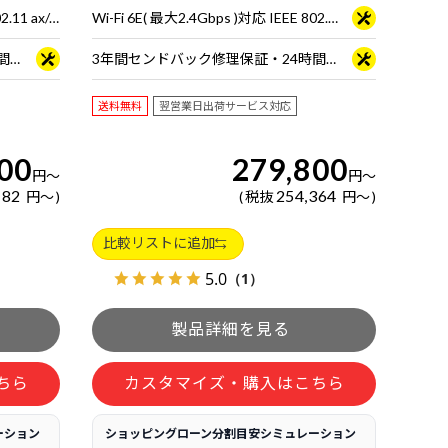
Wi-Fi 6E( 最大2.4Gbps )対応 IEEE 802.11 ax/ac/a/b/g/n準拠 ＋ Bluetooth 5内蔵
Wi-Fi 6E( 最大2.4Gbps )対応 IEEE 802.11 ax/ac/a/b/g/n準拠 ＋ Bluetooth 5内蔵
3年間センドバック修理保証・24時間×365日電話サポート
3年間センドバック修理保証・24時間×365日電話サポート
送料無料
翌営業日出荷サービス対応
00
279,800
円
～
円
～
182
254,364
円
～
税抜
円
～
比較リストに追加
5.0
（1）
ちら
カスタマイズ・購入はこちら
ーション
ショッピングローン分割目安シミュレーション