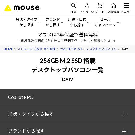
検索
マイページ
カート
店舗情報
メニュー
形状・タイプ
ブランド
用途・目的
セール
から探す
から探す
から探す
キャンペーン
マウスは3年保証で送料無料
形状・タイプから探す をすべてみる
mouse
一般向けパソコン
セール・キャンペーン
一部対象外の製品あり。詳しくは製品ページにてご確認ください。
HOME
ストレージ（SSD）から探す
256GB M.2 SSD
デスクトップパソコン
DAIV
デスクトップPC
G TUNE
ゲーミングPC・ゲーム向けパソコン
期間限定セール
人気モデルが期間限定・お買
256GB M.2 SSD 搭載
ノートPC
NEXTGEAR
クリエイティブ向け
デスクトップパソコン一覧
アウトレットパソコン
すべて新品の旧モデル製品な
DAIV
タブレット
DAIV
ビジネス向けパソコン
おすすめ目玉パソコン
サーバー
MousePro
学習向けパソコン
Copilot+ PC
今イチオシのパソコンをピッ
ワークステーション
iiyama
スペック/パーツ別
Windows 11
|
Copilot+ PC
形状・タイプから探す
Windows 11
|
Copilot+ PC
ディスプレイ
AIおすすめパソコン
ブランドから探す