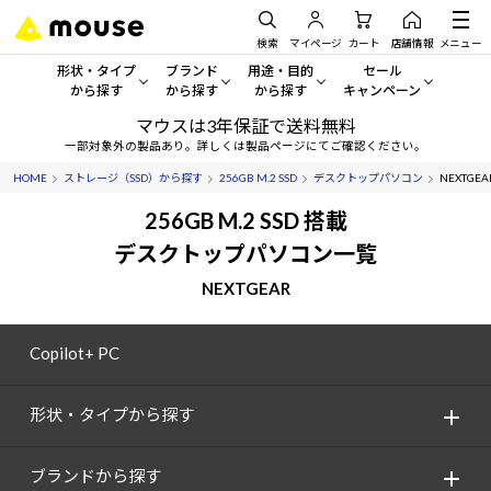
検索
マイページ
カート
店舗情報
メニュー
形状・タイプ
ブランド
用途・目的
セール
から探す
から探す
から探す
キャンペーン
マウスは3年保証で送料無料
形状・タイプから探す をすべてみる
mouse
一般向けパソコン
セール・キャンペーン
一部対象外の製品あり。詳しくは製品ページにてご確認ください。
HOME
ストレージ（SSD）から探す
256GB M.2 SSD
デスクトップパソコン
NEXTGEA
デスクトップPC
G TUNE
ゲーミングPC・ゲーム向けパソコン
期間限定セール
人気モデルが期間限定・お買
256GB M.2 SSD 搭載
ノートPC
NEXTGEAR
クリエイティブ向け
デスクトップパソコン一覧
アウトレットパソコン
すべて新品の旧モデル製品な
NEXTGEAR
タブレット
DAIV
ビジネス向けパソコン
おすすめ目玉パソコン
サーバー
MousePro
学習向けパソコン
Copilot+ PC
今イチオシのパソコンをピッ
ワークステーション
iiyama
スペック/パーツ別
Windows 11
|
Copilot+ PC
形状・タイプから探す
Windows 11
|
Copilot+ PC
ディスプレイ
AIおすすめパソコン
ブランドから探す