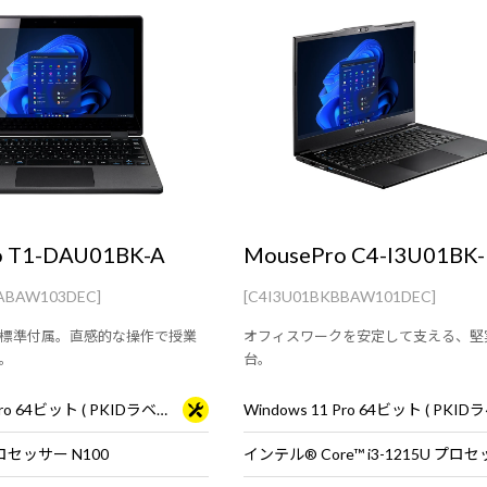
o T1-DAU01BK-A
MousePro C4-I3U01BK-
ABAW103DEC]
[C4I3U01BKBBAW101DEC]
標準付属。直感的な操作で授業
オフィスワークを安定して支える、堅
。
台。
Windows 11 Pro 64ビット ( PKIDラベル貼付対応 )
セッサー N100
インテル® Core™ i3-1215U プロ