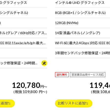
HD グラフィックス
インテル® UHD グラフィックス
1 / シングルチャネル)
8GB (8GB×1 / シングルチャネル)
)
128GB (NVMe)
11.6型 液晶パネル (グレア / 60Hz対応 / アスペクト比16:9)
14型 液晶パネル (ノングレア)
Wi-Fi 6対応 ( IEEE 802.11ax/ac/a/b/g/n 最大2.4Gbps対応 ※連続160MHz帯域 Wi-Fi 6対応機器が必要 ) + Bluetooth 5 内蔵
3年間センドバック修理保証・24時間×365日電話サポート
送料無料
翌営業日出荷サービス対応
120,780
119,4
円
～
109,800
108,
税抜
円
～
税抜
に追加
比較リストに追加