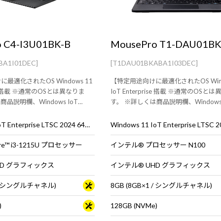
 C4-I3U01BK-B
MousePro T1-DAU01BK
BA1I01DEC]
[T1DAU01BKABA1I03DEC]
最適化されたOS Windows 11
【特定用途向けに最適化されたOS Wind
rise 搭載 ※通常のOSとは異なりま
IoT Enterprise 搭載 ※通常のOSと
品説明欄、Windows IoT
す。 ※詳しくは商品説明欄、Windows 
e特設ページをご覧ください】14型フル
Enterprise特設ページをご覧くださ
パソコン
ウトカメラ標準搭載2in1ノート
Windows 11 IoT Enterprise LTSC 2024 64ビット
e™ i3-1215U プロセッサー
インテル® プロセッサー N100
HD グラフィックス
インテル® UHD グラフィックス
1 / シングルチャネル)
8GB (8GB×1 / シングルチャネル)
)
128GB (NVMe)