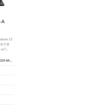
-A
ows 11
は異なりま
IoT
い】イン＆ア
Windows 11 IoT Enterprise LTSC 2024 64ビット