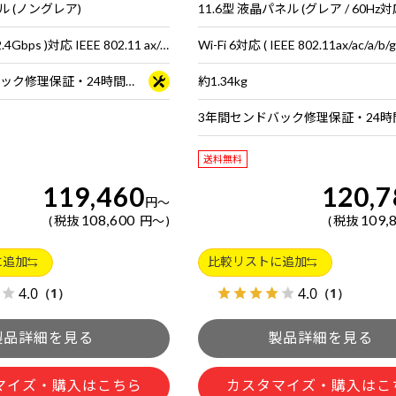
ル (ノングレア)
Wi-Fi 6E( 最大2.4Gbps )対応 IEEE 802.11 ax/ac/a/b/g/n準拠 ＋ Bluetooth 5内蔵
3年間センドバック修理保証・24時間×365日電話サポート
約1.34kg
送料無料
119,460
120,7
円
～
108,600
109,
税抜
円
～
税抜
に追加
比較リストに追加
4.0
4.0
（1）
（1）
マイズ・購入はこちら
カスタマイズ・購入はこ