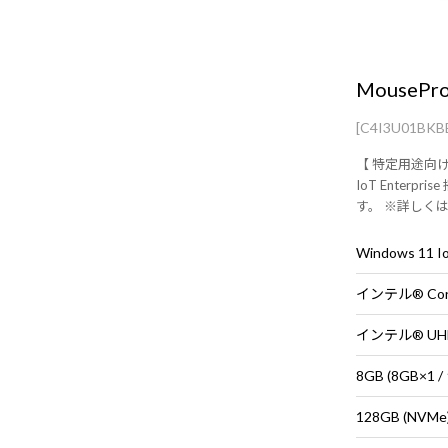
MousePro
[C4I3U01BKB
【 特定用途向けに
IoT Enterp
す。 ※詳しくは商
Enterpris
HD液晶ノート
インテル® Cor
インテル® U
8GB (8GB×
128GB (NVMe