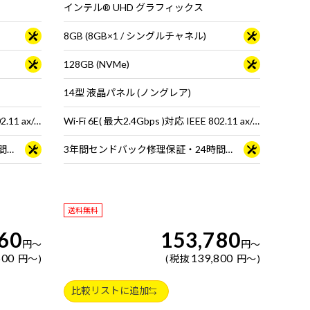
インテル® UHD グラフィックス
8GB (8GB×1 / シングルチャネル)
128GB (NVMe)
14型 液晶パネル (ノングレア)
Wi-Fi 6E( 最大2.4Gbps )対応 IEEE 802.11 ax/ac/a/b/g/n準拠 ＋ Bluetooth 5内蔵
Wi-Fi 6E( 最大2.4Gbps )対応 IEEE 802.11 ax/ac/a/b/g/n準拠 ＋ Bluetooth 5内蔵
3年間センドバック修理保証・24時間×365日電話サポート
3年間センドバック修理保証・24時間×365日電話サポート
送料無料
60
153,780
円
～
円
～
600
139,800
円
～
税抜
円
～
比較リストに追加