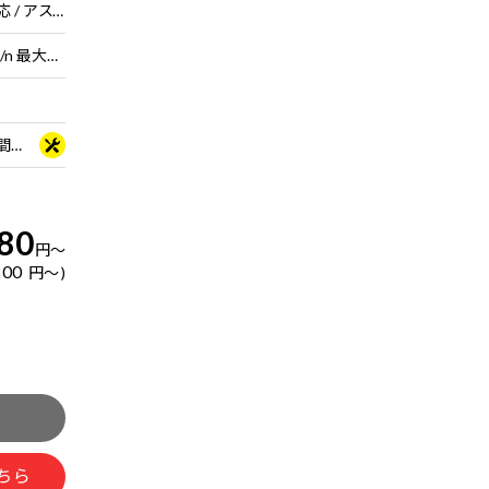
11.6型 液晶パネル (グレア / 60Hz対応 / アスペクト比16:9)
Wi-Fi 6対応 ( IEEE 802.11ax/ac/a/b/g/n 最大2.4Gbps対応 ※連続160MHz帯域 Wi-Fi 6対応機器が必要 ) + Bluetooth 5 内蔵
3年間センドバック修理保証・24時間×365日電話サポート
80
円
～
800
円
～
ちら