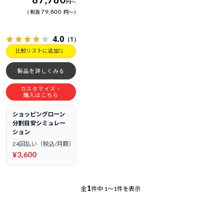
円
～
79,800
税抜
円
～
4.0
（1）
比較リストに追加
製品を詳しくみる
カスタマイズ・
購入はこちら
ショッピングローン
分割目安シミュレー
ション
24回払い（税込/月額）
¥3,600
1
全
件中
1～1件を表示