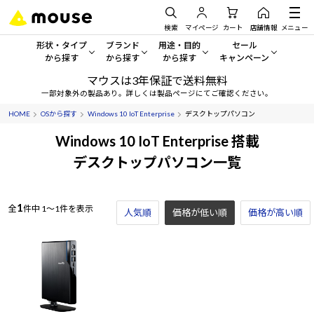
検索
マイページ
カート
店舗情報
メニュー
形状・タイプ
ブランド
用途・目的
セール
から探す
から探す
から探す
キャンペーン
マウスは3年保証で送料無料
形状・タイプから探す をすべてみる
mouse
一般向けパソコン
セール・キャンペーン
一部対象外の製品あり。詳しくは製品ページにてご確認ください。
HOME
OSから探す
Windows 10 IoT Enterprise
デスクトップパソコン
デスクトップPC
G TUNE
ゲーミングPC・ゲーム向けパソコン
期間限定セール
人気モデルが期間限定・お買
Windows 10 IoT Enterprise 搭載
ノートPC
NEXTGEAR
クリエイティブ向け
デスクトップパソコン一覧
アウトレットパソコン
すべて新品の旧モデル製品な
タブレット
DAIV
ビジネス向けパソコン
1
全
件中
1～1件を表示
人気順
価格が低い順
おすすめ目玉パソコン
価格が高い順
サーバー
MousePro
学習向けパソコン
今イチオシのパソコンをピッ
ワークステーション
iiyama
スペック/パーツ別
Windows 11
|
Copilot+ PC
Windows 11
|
Copilot+ PC
ディスプレイ
AIおすすめパソコン