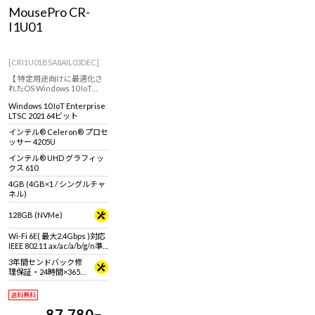
Windows 11
|
Copilot+ PC
Windows 11
|
Copilot+ PC
MousePro CR-
I1U01
[CRI1U01BSA8AIL03DEC]
【 特定用途向けに最適化さ
れたOS Windows 10 IoT
Enterprise 搭載 ※通常のOS
Windows 10 IoT Enterprise
とは異なります。 ※詳しく
LTSC 2021 64ビット
は商品説明欄、Windows 10
IoT Enterprise特設ページを
インテル® Celeron® プロセ
ご覧ください】コンパクト
ッサー 4205U
デスクトップパソコン！
インテル® UHD グラフィッ
クス 610
4GB (4GB×1 / シングルチャ
ネル)
128GB (NVMe)
Wi-Fi 6E( 最大2.4Gbps )対応
IEEE 802.11 ax/ac/a/b/g/n準
拠 ＋ Bluetooth 5内蔵
3年間センドバック修
理保証・24時間×365
日電話サポート
送料無料
87,780