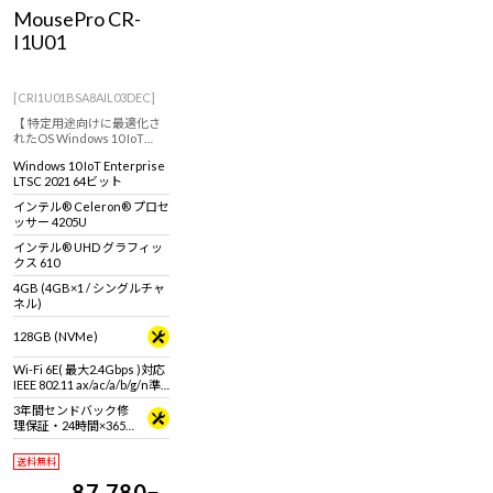
Windows 11
|
Copilot+ PC
Windows 11
|
Copilot+ PC
MousePro CR-
I1U01
[CRI1U01BSA8AIL03DEC]
【 特定用途向けに最適化さ
れたOS Windows 10 IoT
Enterprise 搭載 ※通常のOS
Windows 10 IoT Enterprise
とは異なります。 ※詳しく
LTSC 2021 64ビット
は商品説明欄、Windows 10
IoT Enterprise特設ページを
インテル® Celeron® プロセ
ご覧ください】コンパクト
ッサー 4205U
デスクトップパソコン！
インテル® UHD グラフィッ
クス 610
4GB (4GB×1 / シングルチャ
ネル)
128GB (NVMe)
Wi-Fi 6E( 最大2.4Gbps )対応
IEEE 802.11 ax/ac/a/b/g/n準
拠 ＋ Bluetooth 5内蔵
3年間センドバック修
理保証・24時間×365
日電話サポート
送料無料
87,780