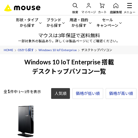
検索
マイページ
カート
店舗情報
メニュー
形状・タイプ
ブランド
用途・目的
セール
から探す
から探す
から探す
キャンペーン
マウスは3年保証で送料無料
形状・タイプから探す をすべてみる
mouse
一般向けパソコン
セール・キャンペーン
一部対象外の製品あり。詳しくは製品ページにてご確認ください。
HOME
OSから探す
Windows 10 IoT Enterprise
デスクトップパソコン
デスクトップPC
G TUNE
ゲーミングPC・ゲーム向けパソコン
期間限定セール
人気モデルが期間限定・お買
Windows 10 IoT Enterprise 搭載
ノートPC
NEXTGEAR
クリエイティブ向け
デスクトップパソコン一覧
アウトレットパソコン
すべて新品の旧モデル製品な
タブレット
DAIV
ビジネス向けパソコン
1
全
件中
1～1件を表示
人気順
価格が低い順
おすすめ目玉パソコン
価格が高い順
サーバー
MousePro
学習向けパソコン
今イチオシのパソコンをピッ
ワークステーション
iiyama
スペック/パーツ別
Windows 11
|
Copilot+ PC
Windows 11
|
Copilot+ PC
ディスプレイ
AIおすすめパソコン