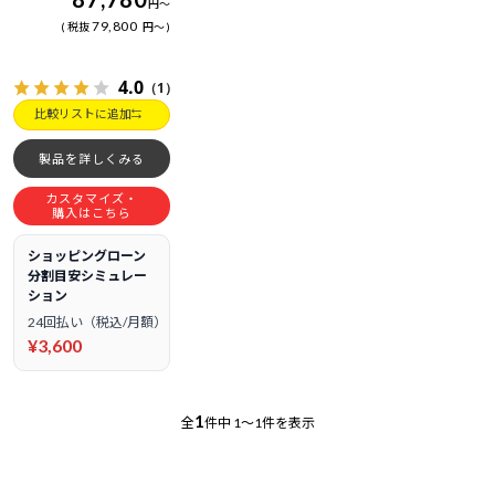
円
～
79,800
税抜
円
～
4.0
（1）
比較リストに追加
製品を詳しくみる
カスタマイズ・
購入はこちら
ショッピングローン
分割目安シミュレー
ション
24回払い（税込/月額）
¥3,600
1
全
件中
1～1件を表示