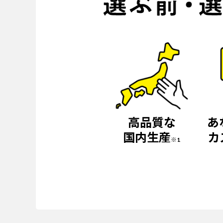
高品質な
あ
国内生産
カ
※1