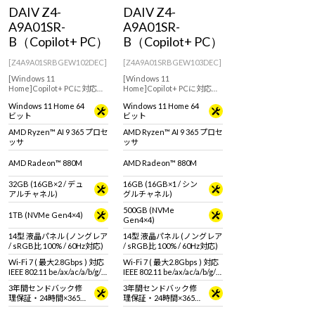
Windows 11
|
Copilot+ PC
Windows 11
|
Copilot+ PC
DAIV Z4-
DAIV Z4-
A9A01SR-
A9A01SR-
B（Copilot+ PC）
B（Copilot+ PC）
[Z4A9A01SRBGEW102DEC]
[Z4A9A01SRBGEW103DEC]
[Windows 11
[Windows 11
Home]Copilot+ PCに対応し
Home]Copilot+ PCに対応し
たAMD Ryzen AI シリーズ搭
たAMD Ryzen AI シリーズ搭
Windows 11 Home 64
Windows 11 Home 64
載モバイルノートPC
載モバイルノートPC
ビット
ビット
AMD Ryzen™ AI 9 365 プロセ
AMD Ryzen™ AI 9 365 プロセ
ッサ
ッサ
AMD Radeon™ 880M
AMD Radeon™ 880M
32GB (16GB×2 / デュ
16GB (16GB×1 / シン
アルチャネル)
グルチャネル)
500GB (NVMe
1TB (NVMe Gen4×4)
Gen4×4)
14型 液晶パネル (ノングレア
14型 液晶パネル (ノングレア
/ sRGB比 100% / 60Hz対応)
/ sRGB比 100% / 60Hz対応)
Wi-Fi 7 ( 最大2.8Gbps ) 対応
Wi-Fi 7 ( 最大2.8Gbps ) 対応
IEEE 802.11 be/ax/ac/a/b/g/n
IEEE 802.11 be/ax/ac/a/b/g/n
準拠 ＋ Bluetooth 5内蔵
準拠 ＋ Bluetooth 5内蔵
3年間センドバック修
3年間センドバック修
理保証・24時間×365
理保証・24時間×365
日電話サポート
日電話サポート