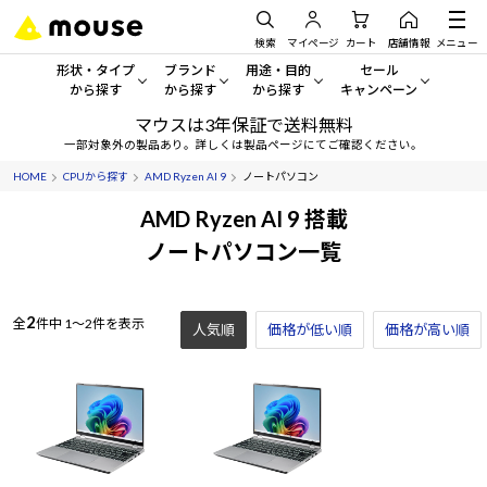
検索
マイページ
カート
店舗情報
メニュー
形状・タイプ
ブランド
用途・目的
セール
から探す
から探す
から探す
キャンペーン
マウスは3年保証で送料無料
形状・タイプから探す をすべてみる
mouse
一般向けパソコン
セール・キャンペーン
一部対象外の製品あり。詳しくは製品ページにてご確認ください。
HOME
CPUから探す
AMD Ryzen AI 9
ノートパソコン
デスクトップPC
G TUNE
ゲーミングPC・ゲーム向けパソコン
期間限定セール
人気モデルが期間限定・お買
AMD Ryzen AI 9 搭載
ノートPC
NEXTGEAR
クリエイティブ向け
ノートパソコン一覧
アウトレットパソコン
すべて新品の旧モデル製品な
タブレット
DAIV
ビジネス向けパソコン
2
全
件中
1～2件を表示
人気順
価格が低い順
おすすめ目玉パソコン
価格が高い順
サーバー
MousePro
学習向けパソコン
今イチオシのパソコンをピッ
ワークステーション
iiyama
スペック/パーツ別
Windows 11
|
Copilot+ PC
Windows 11
|
Copilot+ PC
ディスプレイ
AIおすすめパソコン