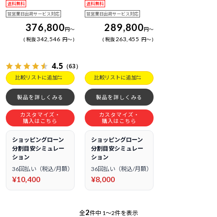
送料無料
送料無料
翌営業日出荷サービス対応
翌営業日出荷サービス対応
376,800
289,800
円
～
円
～
342,546
263,455
税抜
円
～
税抜
円
～
4.5
（63）
比較リストに追加
比較リストに追加
製品を詳しくみる
製品を詳しくみる
カスタマイズ・
カスタマイズ・
購入はこちら
購入はこちら
ショッピングローン
ショッピングローン
分割目安シミュレー
分割目安シミュレー
ション
ション
36回払い（税込/月額）
36回払い（税込/月額）
¥10,400
¥8,000
2
全
件中
1～2件を表示