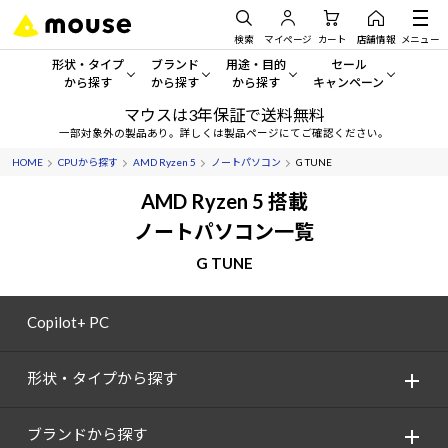
検索
マイページ
カート
店舗情報
メニュー
形状・タイプ
ブランド
用途・目的
セール
から探す
から探す
から探す
キャンペーン
マウスは3年保証で送料無料
形状・タイプから探す をすべてみる
mouse
一般向けパソコン
セール・キャンペーン
一部対象外の製品あり。詳しくは製品ページにてご確認ください。
HOME
CPUから探す
AMD Ryzen 5
ノートパソコン
G TUNE
デスクトップPC
G TUNE
ゲーミングPC・ゲーム向けパソコン
期間限定セール
人気モデルが期間限定・お買
AMD Ryzen 5 搭載
ノートPC
NEXTGEAR
クリエイティブ向け
ノートパソコン一覧
アウトレットパソコン
すべて新品の旧モデル製品な
G TUNE
タブレット
DAIV
ビジネス向けパソコン
おすすめ目玉パソコン
サーバー
MousePro
学習向けパソコン
Copilot+ PC
今イチオシのパソコンをピッ
ワークステーション
iiyama
スペック/パーツ別
Windows 11
|
Copilot+ PC
形状・タイプから探す
Windows 11
|
Copilot+ PC
ディスプレイ
AIおすすめパソコン
ブランドから探す