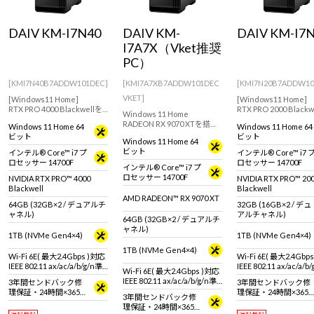
Windows 11
|
Copilot+ PC
Windows 11
|
Copilot+ PC
DAIV KM-I7N40
DAIV KM-
DAIV KM-I7
I7A7X（Vket推奨
PC）
[KMI7N40B7ADDW101DEC]
[KMI7A7XB7ADDW101DEC
[KMI7N20B7ADDW10
VKET]
[Windows11 Home]
[Windows11 Home]
RTX PRO 4000 Blackwellを
RTX PRO 2000 Black
Windows 11 Home
搭載したクリエイター向け
載モデル。クリエイタ
RADEON RX 9070 XTを搭載
Windows 11 Home 64
Windows 11 Home 64
ワークステーション
向けたミニタワー型ワ
したクリエイティブにおす
ビット
ビット
ステーション
Windows 11 Home 64
すめなミニタワー型デスク
ビット
インテル® Core™ i7 プ
インテル® Core™ i7 
トップパソコン【DAIV 10周
ロセッサー 14700F
ロセッサー 14700F
年3Dデータとオリジナル壁
インテル® Core™ i7 プ
紙付属！】
ロセッサー 14700F
NVIDIA RTX PRO™ 4000
NVIDIA RTX PRO™ 20
Blackwell
Blackwell
AMD RADEON™ RX 9070 XT
64GB (32GB×2 / デュアルチ
32GB (16GB×2 / デュ
ャネル)
アルチャネル)
64GB (32GB×2 / デュアルチ
ャネル)
1TB (NVMe Gen4×4)
1TB (NVMe Gen4×4)
1TB (NVMe Gen4×4)
Wi-Fi 6E( 最大2.4Gbps )対応
Wi-Fi 6E( 最大2.4Gbp
IEEE 802.11 ax/ac/a/b/g/n準
IEEE 802.11 ax/ac/a/b
Wi-Fi 6E( 最大2.4Gbps )対応
拠 ＋ Bluetooth 5内蔵
拠 ＋ Bluetooth 5内蔵
IEEE 802.11 ax/ac/a/b/g/n準
3年間センドバック修
3年間センドバック修
拠 ＋ Bluetooth 5内蔵
理保証・24時間×365
理保証・24時間×365
3年間センドバック修
日電話サポート
日電話サポート
理保証・24時間×365