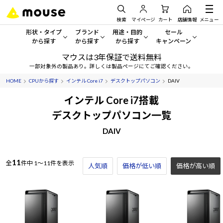
検索
マイページ
カート
店舗情報
メニュー
形状・タイプ
ブランド
用途・目的
セール
から探す
から探す
から探す
キャンペーン
マウスは3年保証で送料無料
形状・タイプから探す をすべてみる
mouse
一般向けパソコン
セール・キャンペーン
一部対象外の製品あり。詳しくは製品ページにてご確認ください。
HOME
CPUから探す
インテル Core i7
デスクトップパソコン
DAIV
デスクトップPC
G TUNE
ゲーミングPC・ゲーム向けパソコン
期間限定セール
人気モデルが期間限定・お買
インテル Core i7搭載
ノートPC
NEXTGEAR
クリエイティブ向け
デスクトップパソコン一覧
アウトレットパソコン
すべて新品の旧モデル製品な
DAIV
タブレット
DAIV
ビジネス向けパソコン
おすすめ目玉パソコン
サーバー
MousePro
学習向けパソコン
今イチオシのパソコンをピッ
11
全
件中
1～11件を表示
人気順
価格が低い順
価格が高い順
ワークステーション
iiyama
スペック/パーツ別
Windows 11
|
Copilot+ PC
Windows 11
|
Copilot+ PC
ディスプレイ
AIおすすめパソコン