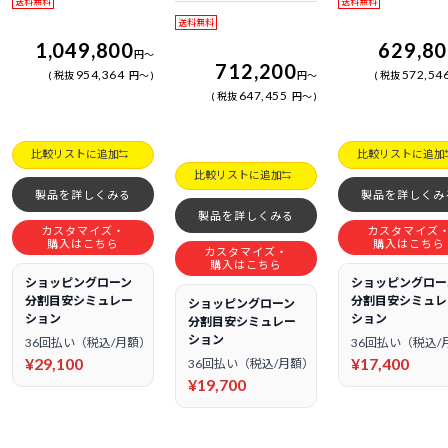
送料無料
送料無料
日電話サポート
送料無料
1,049,800
629,8
円
～
712,200
954,364
572,54
税抜
円
～
円
～
税抜
647,455
税抜
円
～
比較リストに追加
比較リストに追加
比較リストに追加
製品を詳しくみる
製品を詳しくみ
製品を詳しくみる
カスタマイズ・
カスタマイズ
購入はこちら
購入はこちら
カスタマイズ・
購入はこちら
ショッピングローン
ショッピングロー
分割目安シミュレー
分割目安シミュレ
ショッピングローン
ション
ション
分割目安シミュレー
ション
36回払い（税込/月額）
36回払い（税込/
¥29,100
¥17,400
36回払い（税込/月額）
¥19,700