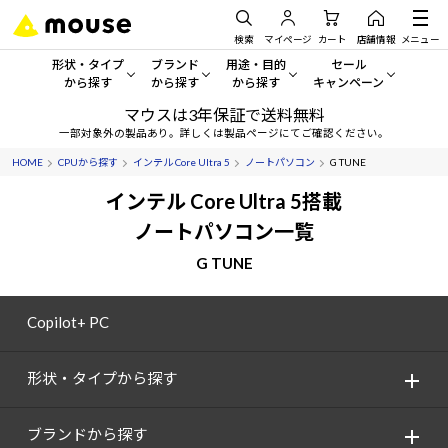
検索
マイページ
カート
店舗情報
メニュー
形状・タイプ
ブランド
用途・目的
セール
から探す
から探す
から探す
キャンペーン
マウスは3年保証で送料無料
形状・タイプから探す をすべてみる
mouse
一般向けパソコン
セール・キャンペーン
一部対象外の製品あり。詳しくは製品ページにてご確認ください。
HOME
CPUから探す
インテル Core Ultra 5
ノートパソコン
G TUNE
デスクトップPC
G TUNE
ゲーミングPC・ゲーム向けパソコン
期間限定セール
人気モデルが期間限定・お買
インテル Core Ultra 5搭載
ノートPC
NEXTGEAR
クリエイティブ向け
ノートパソコン一覧
アウトレットパソコン
すべて新品の旧モデル製品な
G TUNE
タブレット
DAIV
ビジネス向けパソコン
おすすめ目玉パソコン
サーバー
MousePro
学習向けパソコン
Copilot+ PC
今イチオシのパソコンをピッ
ワークステーション
iiyama
スペック/パーツ別
Windows 11
|
Copilot+ PC
形状・タイプから探す
Windows 11
|
Copilot+ PC
ディスプレイ
AIおすすめパソコン
ブランドから探す