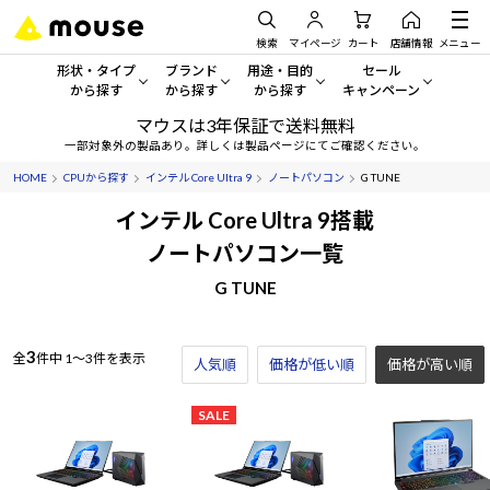
検索
マイページ
カート
店舗情報
メニュー
形状・タイプ
ブランド
用途・目的
セール
から探す
から探す
から探す
キャンペーン
マウスは3年保証で送料無料
形状・タイプから探す をすべてみる
mouse
一般向けパソコン
セール・キャンペーン
一部対象外の製品あり。詳しくは製品ページにてご確認ください。
HOME
CPUから探す
インテル Core Ultra 9
ノートパソコン
G TUNE
デスクトップPC
G TUNE
ゲーミングPC・ゲーム向けパソコン
期間限定セール
人気モデルが期間限定・お買
インテル Core Ultra 9搭載
ノートPC
NEXTGEAR
クリエイティブ向け
ノートパソコン一覧
アウトレットパソコン
すべて新品の旧モデル製品な
G TUNE
タブレット
DAIV
ビジネス向けパソコン
おすすめ目玉パソコン
サーバー
MousePro
学習向けパソコン
今イチオシのパソコンをピッ
3
全
件中
1～3件を表示
人気順
価格が低い順
価格が高い順
ワークステーション
iiyama
スペック/パーツ別
Windows 11
|
Copilot+ PC
SALE
Windows 11
|
Copilot+ PC
ディスプレイ
AIおすすめパソコン