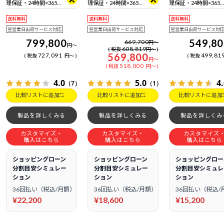
理保証・24時間×365
理保証・24時間×365
理保証・24時間×365
日電話サポート
日電話サポート
日電話サポート
送料無料
送料無料
送料無料
翌営業日出荷サービス対応
翌営業日出荷サービス対応
翌営業日出荷サービス対
799,800
549,8
669,700
円
～
円
～
608,819
税抜
円
～
569,800
727,091
499,81
税抜
円
～
税抜
円
～
518,000
税抜
円
～
4.0
5.0
4
（7）
（1）
比較リストに追加
比較リストに追加
比較リストに追加
製品を詳しくみる
製品を詳しくみる
製品を詳しくみ
カスタマイズ・
カスタマイズ・
カスタマイズ
購入はこちら
購入はこちら
購入はこちら
ショッピングローン
ショッピングローン
ショッピングロー
分割目安シミュレー
分割目安シミュレー
分割目安シミュレ
ション
ション
ション
36回払い（税込/月額）
36回払い（税込/月額）
36回払い（税込/
¥22,200
¥18,600
¥15,200