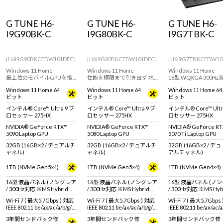
Windows 11
|
Copilot+ PC
Windows 11
|
Copilot+ PC
G TUNE H6-
G TUNE H6-
G TUNE H6-
I9G90BK-C
I9G80BK-C
I9G7TBK-C
[H6I9G90BKCFDW101DEC]
[H6I9G80BKCFDW101DEC]
[H6I9G7TBKCFDW10
Windows 11 Home
Windows 11 Home
Windows 11 Home
最上位のモバイルGPUを搭
性能を極限まで引き出す 水
16型 WQXGA 300H
載した 水冷ゲーミングノー
冷ゲーミングノートPC。イ
載 ハイスペックゲー
Windows 11 Home 64
Windows 11 Home 64
Windows 11 Home 64
トPC。インテル Core Ultra
ンテル Core Ultra 9 275HX &
ノートPC！モバイル
ビット
ビット
ビット
9 275HX & RTX 5090 Laptop
RTX 5080 Laptop GPU 搭
性能GPUで最新ゲー
GPU 搭載。
載。
トルでも高性能を発揮
インテル® Core™ Ultra 9 プ
インテル® Core™ Ultra 9 プ
インテル® Core™ Ultr
ロセッサー 275HX
ロセッサー 275HX
ロセッサー 275HX
NVIDIA® GeForce RTX™
NVIDIA® GeForce RTX™
NVIDIA® GeForce R
5090 Laptop GPU
5080 Laptop GPU
5070 Ti Laptop GPU
32GB (16GB×2 / デュアルチ
32GB (16GB×2 / デュアルチ
32GB (16GB×2 / デュ
ャネル)
ャネル)
アルチャネル)
1TB (NVMe Gen5×4)
1TB (NVMe Gen5×4)
1TB (NVMe Gen4×4)
16型 液晶パネル (ノングレア
16型 液晶パネル (ノングレア
16型 液晶パネル (ノ
/ 300Hz対応 ※MS Hybrid時
/ 300Hz対応 ※MS Hybrid時
/ 300Hz対応 ※MS Hy
は240Hzで駆動 / sRGB比
は240Hzで駆動 / sRGB比
は240Hzで駆動 / sRG
Wi-Fi 7 ( 最大5.7Gbps ) 対応
Wi-Fi 7 ( 最大5.7Gbps ) 対応
Wi-Fi 7 ( 最大5.7Gbps
100%対応)
100%対応)
100%対応)
IEEE 802.11 be/ax/ac/a/b/g/n
IEEE 802.11 be/ax/ac/a/b/g/n
IEEE 802.11 be/ax/ac/a
準拠 ＋ Bluetooth 5内蔵
準拠 ＋ Bluetooth 5内蔵
準拠 ＋ Bluetooth 5
3年間センドバック修
3年間センドバック修
3年間センドバック修