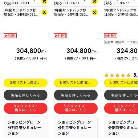
)対応 IEEE 802.11
)対応 IEEE 802.11
)対応 IEEE 802.11
ax/ac/a/b/g/n準拠 ＋
ax/ac/a/b/g/n準拠 ＋
ax/ac/a/b/g/n準拠 ＋
3年間センドバック修
3年間センドバック修
3年間センドバック修
Bluetooth 5内蔵
Bluetooth 5内蔵
Bluetooth 5内蔵
理保証・24時間×365
理保証・24時間×365
理保証・24時間×365
日電話サポート
日電話サポート
日電話サポート
送料無料
送料無料
送料無料
翌営業日出荷サービス対
304,800
304,800
324,8
円
～
円
～
277,091
277,091
295,27
税抜
円
～
税抜
円
～
税抜
5
比較リストに追加
比較リストに追加
比較リストに追加
製品を詳しくみる
製品を詳しくみる
製品を詳しくみ
カスタマイズ・
カスタマイズ・
カスタマイズ
購入はこちら
購入はこちら
購入はこちら
ショッピングローン
ショッピングローン
ショッピングロー
分割目安シミュレー
分割目安シミュレー
分割目安シミュレ
ション
ション
ション