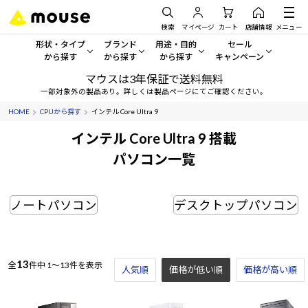
検索
マイページ
カート
店舗情報
メニュー
形状・タイプ
ブランド
用途・目的
セール
から探す
から探す
から探す
キャンペーン
マウスは3年保証で送料無料
形状・タイプから探す をすべてみる
mouse
一般向けパソコン
セール・キャンペーン
一部対象外の製品あり。詳しくは製品ページにてご確認ください。
HOME
CPUから探す
インテル Core Ultra 9
デスクトップPC
G TUNE
ゲーミングPC・ゲーム向けパソコン
期間限定セール
人気モデルが期間限定・お買
インテル Core Ultra 9 搭載
ノートPC
NEXTGEAR
クリエイティブ向け
パソコン一覧
アウトレットパソコン
すべて新品の旧モデル製品な
タブレット
DAIV
ビジネス向けパソコン
ノートパソコン
デスクトップパソコン
おすすめ目玉パソコン
サーバー
MousePro
学習向けパソコン
今イチオシのパソコンをピッ
ワークステーション
iiyama
スペック/パーツ別
Windows 11
|
Copilot+ PC
13
全
件中
1～13件を表示
人気順
価格が低い順
価格が高い順
Windows 11
|
Copilot+ PC
ディスプレイ
AIおすすめパソコン