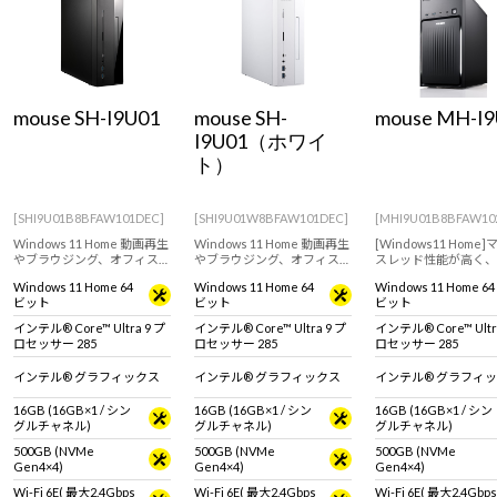
Windows 11
|
Copilot+ PC
Windows 11
|
Copilot+ PC
mouse SH-I9U01
mouse SH-
mouse MH-I9
I9U01（ホワイ
ト）
[SHI9U01B8BFAW101DEC]
[SHI9U01W8BFAW101DEC]
[MHI9U01B8BFAW10
Windows 11 Home 動画再生
Windows 11 Home 動画再生
[Windows11 Home
やブラウジング、オフィスア
やブラウジング、オフィスア
スレッド性能が高く、
プリの使用におすすめなス
プリの使用におすすめなス
のアプリを同時に起動
Windows 11 Home 64
Windows 11 Home 64
Windows 11 Home 64
リム型デスクトップパソコ
リム型デスクトップパソコ
も快適に作業ができ、
ビット
ビット
ビット
ン！AI処理を効率化、高速化
ン！AI処理を効率化、高速化
る用途で活躍可能なス
するNPU搭載。【キーボー
するNPU搭載。【キーボー
ダードデスクトップパ
インテル® Core™ Ultra 9 プ
インテル® Core™ Ultra 9 プ
インテル® Core™ Ultr
ド・マウス標準付属】
ド・マウス標準付属】
ン。【キーボード・マ
ロセッサー 285
ロセッサー 285
ロセッサー 285
準付属】
インテル® グラフィックス
インテル® グラフィックス
インテル® グラフィ
16GB (16GB×1 / シン
16GB (16GB×1 / シン
16GB (16GB×1 / シン
グルチャネル)
グルチャネル)
グルチャネル)
500GB (NVMe
500GB (NVMe
500GB (NVMe
Gen4×4)
Gen4×4)
Gen4×4)
Wi-Fi 6E( 最大2.4Gbps
Wi-Fi 6E( 最大2.4Gbps
Wi-Fi 6E( 最大2.4Gbps