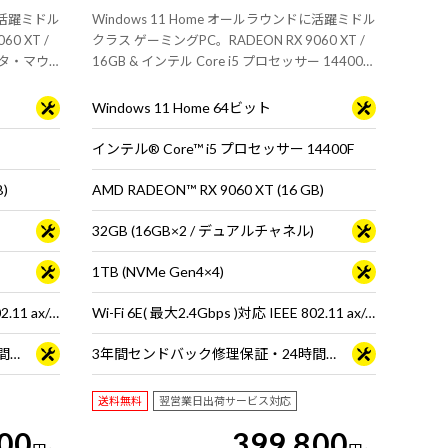
ドに活躍ミドル
Windows 11 Home オールラウンドに活躍ミドル
0 XT /
クラス ゲーミングPC。RADEON RX 9060 XT /
モニタ・マウ
16GB & インテル Core i5 プロセッサー 14400F
搭載。 ※モニタ・マウス・キーボードは別売り
です。
Windows 11 Home 64ビット
インテル® Core™ i5 プロセッサー 14400F
B)
AMD RADEON™ RX 9060 XT (16 GB)
32GB (16GB×2 / デュアルチャネル)
1TB (NVMe Gen4×4)
Wi-Fi 6E( 最大2.4Gbps )対応 IEEE 802.11 ax/ac/a/b/g/n準拠 ＋ Bluetooth 5内蔵
Wi-Fi 6E( 最大2.4Gbps )対応 IEEE 802.11 ax/ac/a/b/g/n準拠 ＋ Bluetooth 5内蔵
3年間センドバック修理保証・24時間×365日電話サポート
3年間センドバック修理保証・24時間×365日電話サポート
送料無料
翌営業日出荷サービス対応
00
399,800