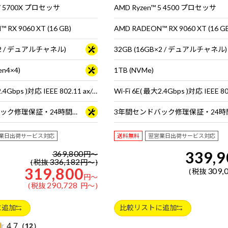
 7 5700X プロセッサ
AMD Ryzen™ 5 4500 プロセッサ
 RX 9060 XT (16 GB)
AMD RADEON™ RX 9060 XT (16 G
B×2 / デュアルチャネル)
32GB (16GB×2 / デュアルチャネル)
en4×4)
1TB (NVMe)
Wi-Fi 6E( 最大2.4Gbps )対応 IEEE 802.11 ax/ac/a/b/g/n準拠 ＋ Bluetooth 5内蔵
3年間センドバック修理保証・24時間×365日電話サポート
業日出荷サービス対応
送料無料
翌営業日出荷サービス対応
339,9
369,800
円
～
336,182
税抜
円
～
319,800
309,
税抜
円
～
290,728
税抜
円
～
に追加
比較リストに追加
4.7
（12）