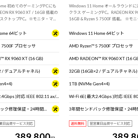
1 Home 初めてのゲーミングPCにも
Windows 11 Home オールラウン
N RX 9060 XT / 16GB 搭載の
クラス ゲーミングPC。RADEON RX 906
スクトップPC。※モニタ・マウ
16GB & Ryzen 5 7500F 搭載。 ※
は別売りです。
ス・キーボードは別売りです。
 Home 64ビット
Windows 11 Home 64ビット
 5 7500F プロセッサ
AMD Ryzen™ 5 7500F プロセッサ
 RX 9060 XT (16 GB)
AMD RADEON™ RX 9060 XT (16 G
B×2 / デュアルチャネル)
32GB (16GB×2 / デュアルチャネル)
en4×4)
1TB (NVMe Gen4×4)
Wi-Fi 6E( 最大2.4Gbps )対応 IEEE 802.11 ax/ac/a/b/g/n準拠 ＋ Bluetooth 5内蔵
3年間センドバック修理保証・24時間×365日電話サポート
業日出荷サービス対応
送料無料
翌営業日出荷サービス対応
389,800
389,8