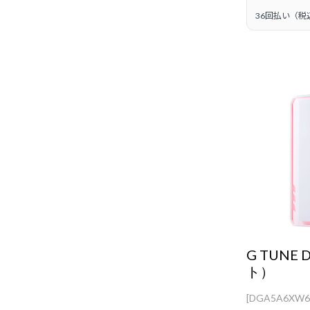
36回払い（税
G TUNE
ト）
[DGA5A6XW6