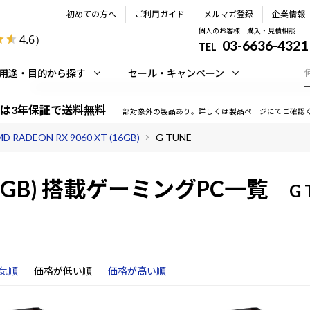
初めての方へ
ご利用ガイド
メルマガ登録
企業情報
個人のお客様 購入・見積相談
4.6
）
03-6636-4321
TEL
用途・目的から探す
セール・キャンペーン
は3年保証で送料無料
一部対象外の製品あり。詳しくは製品ページにてご確認
D RADEON RX 9060 XT (16GB)
G TUNE
6GB)
搭載ゲーミングPC一覧
G 
気順
価格が低い順
価格が高い順