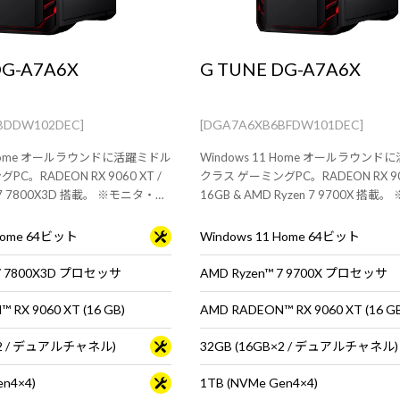
DG-A7A6X
G TUNE DG-A7A6X
BDDW102DEC]
[DGA7A6XB6BFDW101DEC]
1 Home オールラウンドに活躍ミドル
Windows 11 Home オールラウン
C。RADEON RX 9060 XT /
クラス ゲーミングPC。RADEON RX 906
en 7 7800X3D 搭載。 ※モニタ・マ
16GB & AMD Ryzen 7 9700X 搭載
ドは別売りです。
マウス・キーボードは別売りです。
 Home 64ビット
Windows 11 Home 64ビット
 7 7800X3D プロセッサ
AMD Ryzen™ 7 9700X プロセッサ
 RX 9060 XT (16 GB)
AMD RADEON™ RX 9060 XT (16 G
B×2 / デュアルチャネル)
32GB (16GB×2 / デュアルチャネル)
en4×4)
1TB (NVMe Gen4×4)