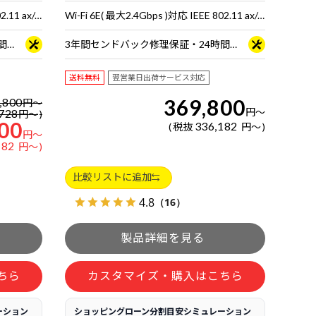
Wi-Fi 6E( 最大2.4Gbps )対応 IEEE 802.11 ax/ac/a/b/g/n準拠 ＋ Bluetooth 5内蔵
Wi-Fi 6E( 最大2.4Gbps )対応 IEEE 802.11 ax/ac/a/b/g/n準拠 ＋ Bluetooth 5内蔵
3年間センドバック修理保証・24時間×365日電話サポート
3年間センドバック修理保証・24時間×365日電話サポート
送料無料
翌営業日出荷サービス対応
369,800
,800
円
～
円
～
728
円
～
00
336,182
税抜
円
～
円
～
182
円
～
比較リストに追加
4.8
（16）
ちら
カスタマイズ・購入はこちら
ーション
ショッピングローン分割目安シミュレーション