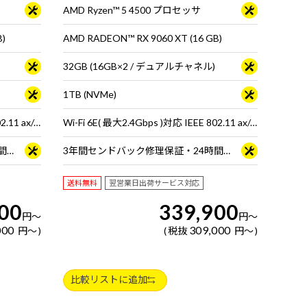
AMD Ryzen™ 5 4500 プロセッサ
B)
AMD RADEON™ RX 9060 XT (16 GB)
32GB (16GB×2 / デュアルチャネル)
1TB (NVMe)
Wi-Fi 6E( 最大2.4Gbps )対応 IEEE 802.11 ax/ac/a/b/g/n準拠 ＋ Bluetooth 5内蔵
Wi-Fi 6E( 最大2.4Gbps )対応 IEEE 802.11 ax/ac/a/b/g/n準拠 ＋ Bluetooth 5内蔵
3年間センドバック修理保証・24時間×365日電話サポート
3年間センドバック修理保証・24時間×365日電話サポート
送料無料
翌営業日出荷サービス対応
00
339,900
円
～
円
～
000
309,000
円
～
税抜
円
～
比較リストに追加