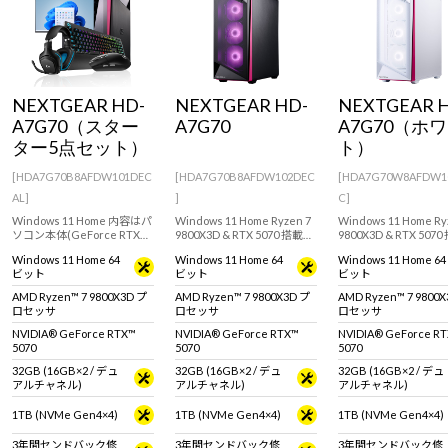
NEXTGEAR HD-
NEXTGEAR HD-
NEXTGEAR 
A7G70（スター
A7G70
A7G70（ホ
ター5点セット）
ト）
[HDA7G70B8AFDW101DEC
[HDA7G70B8AFDW102DEC
[HDA7G70W8AFDW1
AL]
]
C]
Windows 11 Home 内容はパ
Windows 11 Home Ryzen 7
Windows 11 Home Ry
ソコン本体(GeForce RTX
9800X3D & RTX 5070 搭載の
9800X3D & RTX 507
5070 搭載)、マウス、キーボ
フルタワー型ゲーミングデ
フルタワー型ゲーミン
Windows 11 Home 64
Windows 11 Home 64
Windows 11 Home 64
ード、ヘッドセット、液晶
スクトップPC。
スクトップPC。
ビット
ビット
ビット
ディスプレイです。※Wi-Fi
『Minecraft: Java &
『Minecraft: Java &
モジュールは非搭載です。
Bedrock Edition for PC』付
Bedrock Edition for
AMD Ryzen™ 7 9800X3D プ
AMD Ryzen™ 7 9800X3D プ
AMD Ryzen™ 7 9800
属。※モニタ・マウス・キ
属。※モニタ・マウス
ロセッサ
ロセッサ
ロセッサ
ーボードは別売りです。
ーボードは別売りです
NVIDIA® GeForce RTX™
NVIDIA® GeForce RTX™
NVIDIA® GeForce R
5070
5070
5070
32GB (16GB×2 / デュ
32GB (16GB×2 / デュ
32GB (16GB×2 / デュ
アルチャネル)
アルチャネル)
アルチャネル)
1TB (NVMe Gen4×4)
1TB (NVMe Gen4×4)
1TB (NVMe Gen4×4)
3年間センドバック修
3年間センドバック修
3年間センドバック修