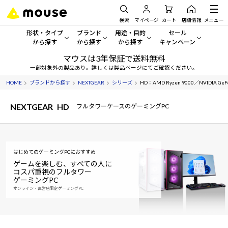
検索
マイページ
カート
店舗情報
メニュー
形状・タイプ
ブランド
用途・目的
セール
から探す
から探す
から探す
キャンペーン
マウスは3年保証で送料無料
形状・タイプから探す をすべてみる
mouse
一般向けパソコン
セール・キャンペーン
一部対象外の製品あり。詳しくは製品ページにてご確認ください。
HOME
ブランドから探す
NEXTGEAR
シリーズ
HD：AMD Ryzen 9000／NVIDIA Ge
デスクトップPC
G TUNE
ゲーミングPC・ゲーム向けパソコン
期間限定セール
人気モデルが期間限定・お買
NEXTGEAR
HD
フルタワーケースのゲーミングPC
ノートPC
NEXTGEAR
クリエイティブ向け
アウトレットパソコン
すべて新品の旧モデル製品な
タブレット
DAIV
ビジネス向けパソコン
はじめてのゲーミングPCにおすすめ
おすすめ目玉パソコン
サーバー
MousePro
学習向けパソコン
ゲームを楽しむ、すべての人に
今イチオシのパソコンをピッ
コスパ重視のフルタワー
ゲーミングPC
ワークステーション
iiyama
スペック/パーツ別
Windows 11
|
Copilot+ PC
オンライン・直営店限定ゲーミングPC
Windows 11
|
Copilot+ PC
ディスプレイ
AIおすすめパソコン