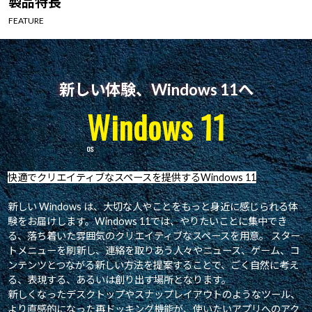
製品特長
Windows 11
|
Copilot+ PC
Windows 11
|
Copilot+ PC
FEATURE
新しい体験、Windows 11へ
Windows 11
快適でクリエイティブなスペースを提供するWindows 11
新しい Windows は、大切な人やことをもっと身近に感じられる体
験をお届けします。Windows 11では、やりたいことに集中でき
る、落ち着いた雰囲気のクリエイティブなスペースを用意。 スター
トメニューを刷新し、連絡を取りあう人々やニュース、ゲーム、コ
ンテンツとつながる新しい方法を提案することで、ごく自然に考え
る、表現する、あるいは創り出す場所となります。
新しくなったデスクトップやスナップレイアウトのようなツール、
より直感的になった再ドッキング機能が、使いたいアプリへのアク