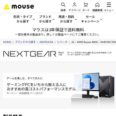
検索
マイページ
カート
店舗情報
メニュー
形状・タイプ
ブランド
用途・目的
セール
から探す
から探す
から探す
キャンペーン
マウスは3年保証で送料無料
形状・タイプから探す をすべてみる
mouse
一般向けパソコン
セール・キャンペーン
一部対象外の製品あり。詳しくは製品ページにてご確認ください。
HOME
ブランドから探す
NEXTGEAR
シリーズ
JG：AMD Ryzen 4000／AMD RX 700
デスクトップPC
G TUNE
ゲーミングPC・ゲーム向けパソコン
期間限定セール
人気モデルが期間限定・お買
JGシリ
ゲーミングPCをいちから揃える人におすすめなミニタ
ーズ
ワーケースのゲーミングPC
ノートPC
NEXTGEAR
クリエイティブ向け
アウトレットパソコン
すべて新品の旧モデル製品な
タブレット
DAIV
ビジネス向けパソコン
おすすめ目玉パソコン
ゲームを楽しむ、すべての人に
サーバー
MousePro
学習向けパソコン
今イチオシのパソコンをピッ
ゲーミングPCをいちから揃える人に
おすすめの高コストパフォーマンスモデル
オンライン・直営店限定 ゲーム向けPC
ワークステーション
iiyama
スペック/パーツ別
Windows 11
|
Copilot+ PC
Windows 11
|
Copilot+ PC
ディスプレイ
AIおすすめパソコン