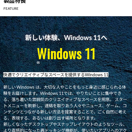
製品特長
Windows 11
|
Copilot+ PC
Windows 11
|
Copilot+ PC
FEATURE
新しい体験、Windows 11へ
Windows 11
快適でクリエイティブなスペースを提供するWindows 11
新しい Windows は、大切な人やことをもっと身近に感じられる体
験をお届けします。Windows 11では、やりたいことに集中でき
る、落ち着いた雰囲気のクリエイティブなスペースを用意。 スター
トメニューを刷新し、連絡を取りあう人々やニュース、ゲーム、コ
ンテンツとつながる新しい方法を提案することで、ごく自然に考え
る、表現する、あるいは創り出す場所となります。
新しくなったデスクトップやスナップレイアウトのようなツール、
より直感的になった再ドッキング機能が、使いたいアプリへのアク