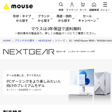
検索
マイページ
カート
店舗情報
メニュー
形状・タイプ
ブランド
用途・目的
セール
から探す
から探す
から探す
キャンペーン
マウスは3年保証で送料無料
形状・タイプから探す をすべてみる
mouse
一般向けパソコン
セール・キャンペーン
一部対象外の製品あり。詳しくは製品ページにてご確認ください。
HOME
ブランドから探す
NEXTGEAR
シリーズ
JG：AMD Ryzen 9000／NVIDIA Ge
デスクトップPC
G TUNE
ゲーミングPC・ゲーム向けパソコン
期間限定セール
人気モデルが期間限定・お買
JGシリーズ
ミニタワーケースのゲーミングPC
ノートPC
NEXTGEAR
クリエイティブ向け
アウトレットパソコン
すべて新品の旧モデル製品な
タブレット
DAIV
ビジネス向けパソコン
ゲームを楽しむ、すべての人に
おすすめ目玉パソコン
サーバー
MousePro
学習向けパソコン
今イチオシのパソコンをピッ
PCゲーミングをより楽しみたい人
向けのプレミアムモデル
オンライン・直営店限定 ゲーム向けPC
ワークステーション
iiyama
スペック/パーツ別
Windows 11
|
Copilot+ PC
Windows 11
|
Copilot+ PC
ディスプレイ
AIおすすめパソコン