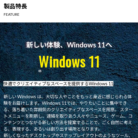
Windows 11
|
Copilot+ PC
Windows 11
|
Copilot+ PC
製品特長
FEATURE
新しい体験、Windows 11へ
Windows 11
快適でクリエイティブなスペースを提供するWindows 11
新しい Windows は、大切な人やことをもっと身近に感じられる体
験をお届けします。Windows 11では、やりたいことに集中でき
る、落ち着いた雰囲気のクリエイティブなスペースを用意。 スター
トメニューを刷新し、連絡を取りあう人々やニュース、ゲーム、コ
ンテンツとつながる新しい方法を提案することで、ごく自然に考え
る、表現する、あるいは創り出す場所となります。
新しくなったデスクトップやスナップレイアウトのようなツール、