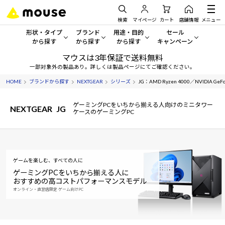
検索
マイページ
カート
店舗情報
メニュー
形状・タイプ
ブランド
用途・目的
セール
から探す
から探す
から探す
キャンペーン
マウスは3年保証で送料無料
形状・タイプから探す をすべてみる
mouse
一般向けパソコン
セール・キャンペーン
一部対象外の製品あり。詳しくは製品ページにてご確認ください。
HOME
ブランドから探す
NEXTGEAR
シリーズ
JG：AMD Ryzen 4000／NVIDIA GeFor
デスクトップPC
G TUNE
ゲーミングPC・ゲーム向けパソコン
期間限定セール
人気モデルが期間限定・お買
ゲーミングPCをいちから揃える人向けのミニタワー
NEXTGEAR
JG
ノートPC
NEXTGEAR
クリエイティブ向け
ケースのゲーミングPC
アウトレットパソコン
すべて新品の旧モデル製品な
タブレット
DAIV
ビジネス向けパソコン
おすすめ目玉パソコン
サーバー
MousePro
学習向けパソコン
ゲームを楽しむ、すべての人に
今イチオシのパソコンをピッ
ゲーミングPCをいちから揃える人に
おすすめの高コストパフォーマンスモデル
ワークステーション
iiyama
スペック/パーツ別
Windows 11
|
Copilot+ PC
オンライン・直営店限定 ゲーム向けPC
Windows 11
|
Copilot+ PC
ディスプレイ
AIおすすめパソコン