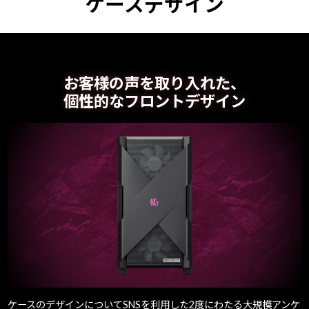
ケースデザイン
Windows 11
|
Copilot+ PC
Windows 11
|
Copilot+ PC
お客様の声を取り入れた、
個性的なフロントデザイン
ケースのデザインについてSNSを利用した2度にわたる大規模アンケ