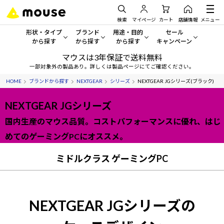
検索
マイページ
カート
店舗情報
メニュー
形状・タイプ
ブランド
用途・目的
セール
から探す
から探す
から探す
キャンペーン
マウスは3年保証で送料無料
形状・タイプから探す をすべてみる
mouse
一般向けパソコン
セール・キャンペーン
一部対象外の製品あり。詳しくは製品ページにてご確認ください。
HOME
ブランドから探す
NEXTGEAR
シリーズ
NEXTGEAR JGシリーズ(ブラック)
デスクトップPC
G TUNE
ゲーミングPC・ゲーム向けパソコン
期間限定セール
人気モデルが期間限定・お買
NEXTGEAR JGシリーズ
ノートPC
NEXTGEAR
クリエイティブ向け
アウトレットパソコン
国内生産のマウス品質。コストパフォーマンスに優れ、はじ
すべて新品の旧モデル製品な
タブレット
DAIV
ビジネス向けパソコン
めてのゲーミングPCにオススメ。
おすすめ目玉パソコン
サーバー
ミドルクラス ゲーミングPC
MousePro
学習向けパソコン
今イチオシのパソコンをピッ
ワークステーション
iiyama
スペック/パーツ別
Windows 11
|
Copilot+ PC
NEXTGEAR JGシリーズの
Windows 11
|
Copilot+ PC
ディスプレイ
AIおすすめパソコン